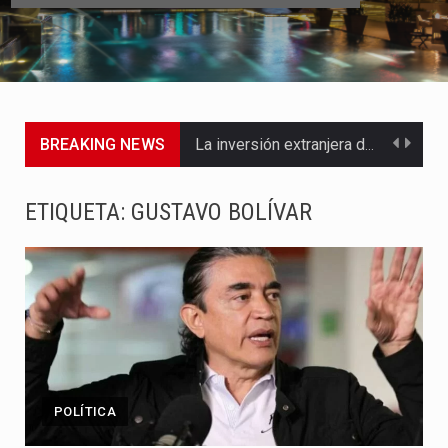
BREAKING NEWS
La inversión extranjera directa en Colombia comenzó a dar señales…
La empresa Monómeros fue una de las protagonistas durante la…
ETIQUETA:
GUSTAVO BOLÍVAR
Barranquilla ya está lista para convertirse, el próximo 16 de…
A pocas horas del cambio de gobierno, el equipo de…
La Alcaldía de Barranquilla puso en marcha un amplio plan…
Si eres un trader que prefiere lidiar con condiciones de…
POLÍTICA
Saber cómo borrar el historial de operaciones en MT4 es…