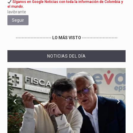
Síganos en Google Noticias con toda la información de Colombia y
el mundo.
lavibrante
Seguir
------------------------
LO MÁS VISTO
------------------------
NOTICIAS DEL DÍA