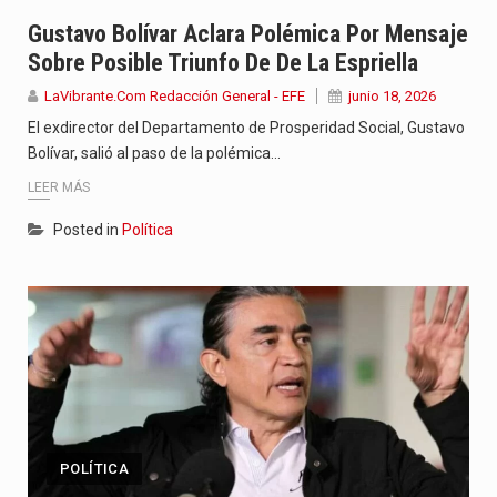
Jhon Arias continúa consolidándose como una de las grandes figuras…
Gustavo Bolívar Aclara Polémica Por Mensaje
Sobre Posible Triunfo De De La Espriella
La cantautora venezolana Joaquina vuelve a sorprender a sus seguidores…
LaVibrante.Com Redacción General - EFE
junio 18, 2026
La investigación por la muerte de Kevin Arley Acosta Pico,…
El exdirector del Departamento de Prosperidad Social, Gustavo
Bolívar, salió al paso de la polémica…
LEER MÁS
Posted in
Política
POLÍTICA