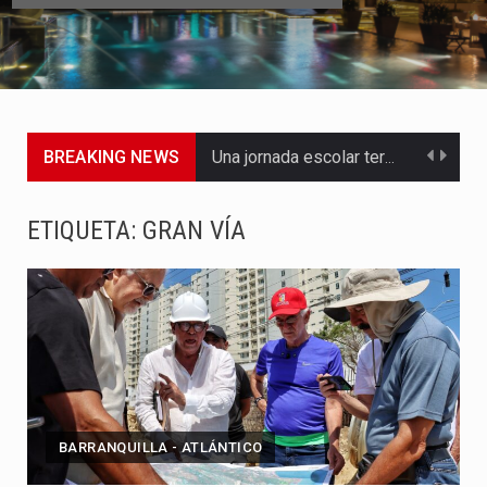
BREAKING NEWS
Una jornada escolar terminó en tragedia este viernes 7 de…
Luis Díaz cerró con buenas sensaciones su presentación en la…
ETIQUETA:
GRAN VÍA
El presidente Abelardo de la Espriella dejó claro que la…
Abelardo de la Espriella asumió este viernes 7 de agosto…
La llegada de Álvaro Uribe Vélez a la ceremonia de…
Con una salva de 21 cañonazos se cumplieron los honores…
BARRANQUILLA - ATLÁNTICO
El presidente electo Abelardo de la Espriella aseguró que durante…