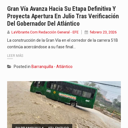
Con el inicio del gobierno de Abelardo de la Espriella,…
Gran Vía Avanza Hacia Su Etapa Definitiva Y
Proyecta Apertura En Julio Tras Verificación
Abelardo de la Espriella comenzó su Gobierno con uno de…
Del Gobernador Del Atlántico
Las autoridades sanitarias de Francia y España mantienen bajo vigilancia…
LaVibrante.Com Redacción General - EFE
febrero 23, 2026
La construcción de la Gran Vía en el corredor de la carrera 51B
continúa acercándose a su fase final…
LEER MÁS
Posted in
Barranquilla - Atlántico