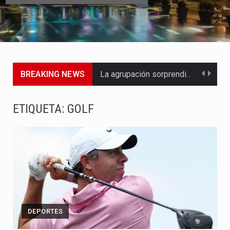
BREAKING NEWS
La agrupación sorprendió a los pasajeros de Circular Sur con…
La producción original de TAVA tendrá funciones los días 6,…
ETIQUETA:
GOLF
Barranquilla ya tiene todo listo para recibir una nueva edición…
La Red Pro, integrada por 14 organizaciones que trabajan por…
El dúo bogotano presenta una nueva versión de su segundo…
La colaboración, inspirada en Cien años de soledad de Gabriel…
DEPORTES
La comedia romántica escrita y dirigida por Dago García cuenta…