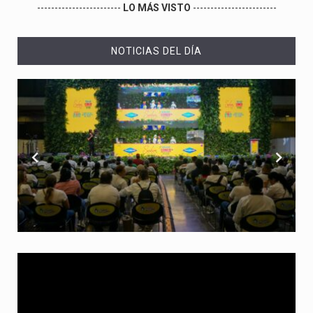
------------------------
LO MÁS VISTO
------------------------
NOTICIAS DEL DÍA