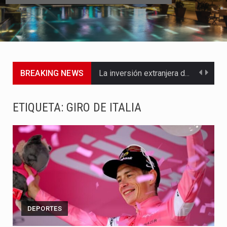
BREAKING NEWS
La inversión extranjera directa en Colombia comenzó a dar señales…
La empresa Monómeros fue una de las protagonistas durante la…
ETIQUETA:
GIRO DE ITALIA
Barranquilla ya está lista para convertirse, el próximo 16 de…
A pocas horas del cambio de gobierno, el equipo de…
La Alcaldía de Barranquilla puso en marcha un amplio plan…
Si eres un trader que prefiere lidiar con condiciones de…
DEPORTES
Saber cómo borrar el historial de operaciones en MT4 es…