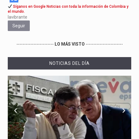
Síganos en Google Noticias con toda la información de Colombia y
el mundo.
lavibrante
Seguir
------------------------
LO MÁS VISTO
------------------------
NOTICIAS DEL DÍA