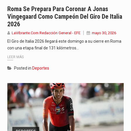
Jhon Arias continúa consolidándose como una de las grandes figuras…
Roma Se Prepara Para Coronar A Jonas
Vingegaard Como Campeón Del Giro De Italia
La cantautora venezolana Joaquina vuelve a sorprender a sus seguidores…
2026
La investigación por la muerte de Kevin Arley Acosta Pico,…
LaVibrante.Com Redacción General - EFE
mayo 30, 2026
El Giro de Italia 2026 llegará este domingo a su cierre en Roma
con una etapa final de 131 kilómetros…
LEER MÁS
Posted in
Deportes