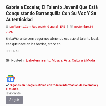
Jhon Arias continúa consolidándose como una de las grandes figuras…
Gabriela Escolar, El Talento Juvenil Que Está
Conquistando Barranquilla Con Su Voz Y Su
La cantautora venezolana Joaquina vuelve a sorprender a sus seguidores…
Autenticidad
La investigación por la muerte de Kevin Arley Acosta Pico,…
LaVibrante.Com Redacción General - EFE
noviembre 24,
2025
En LaVibrante.com seguimos abriendo espacio al talento local,
ese que nace en los barrios, crece en…
LEER MÁS
Posted in
Entretenimiento, Música, Arte, Cultura & Moda
Síganos en Google Noticias con toda la información de Colombia y
el mundo.
lavibrante
Seguir