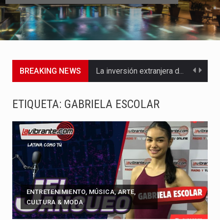
BREAKING NEWS
La inversión extranjera directa en Colombia comenzó a dar señales…
La empresa Monómeros fue una de las protagonistas durante la…
ETIQUETA:
GABRIELA ESCOLAR
Barranquilla ya está lista para convertirse, el próximo 16 de…
A pocas horas del cambio de gobierno, el equipo de…
La Alcaldía de Barranquilla puso en marcha un amplio plan…
Si eres un trader que prefiere lidiar con condiciones de…
ENTRETENIMIENTO, MÚSICA, ARTE,
CULTURA & MODA
Saber cómo borrar el historial de operaciones en MT4 es…