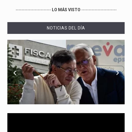
------------------------
LO MÁS VISTO
------------------------
NOTICIAS DEL DÍA