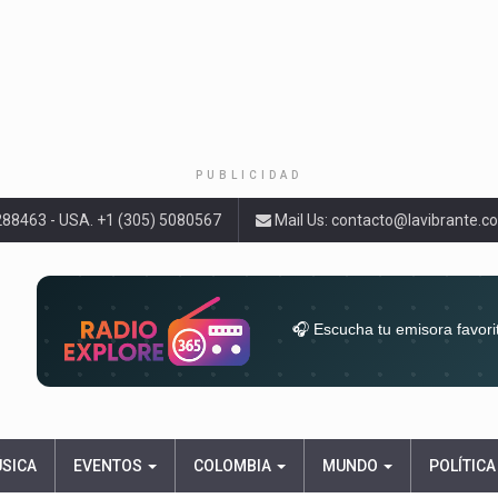
PUBLICIDAD
9288463 - USA. +1 (305) 5080567
Mail Us:
contacto@lavibrante.c
🎧 Escucha tu emisora favori
radios del mundo en un solo l
acompa
ÚSICA
EVENTOS
COLOMBIA
MUNDO
POLÍTICA