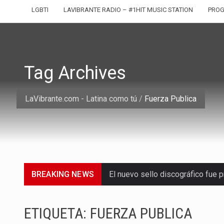
LGBTI
LAVIBRANTE RADIO – #1HIT MUSIC STATION
PRO
Tag Archives
LaVibrante.com - Latina como tú
/
Fuerza Publica
BREAKING NEWS
El nuevo sello discográfico fue
El Grupo Planeta presenta una nu
ETIQUETA:
FUERZA PUBLICA
La agrupación sorprendió a los p