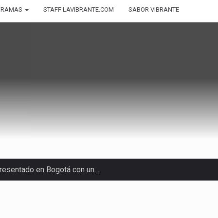
GRAMAS
STAFF LAVIBRANTE.COM
SABOR VIBRANTE
 presentado en Bogotá con un…
eva selección editorial para este…
asajeros de Circular Sur con…