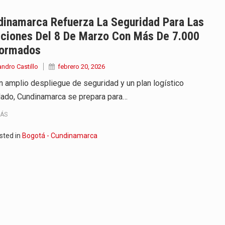
endrá funciones los días 6,…
dinamarca Refuerza La Seguridad Para Las
cciones Del 8 De Marzo Con Más De 7.000
ara recibir una nueva edición…
formados
anizaciones que trabajan por…
andro Castillo
febrero 20, 2026
n amplio despliegue de seguridad y un plan logístico
ueva versión de su segundo…
ulado, Cundinamarca se prepara para…
en años de soledad de Gabriel…
MÁS
irigida por Dago García cuenta…
sted in
Bogotá - Cundinamarca
y actriz presenta una nueva edición…