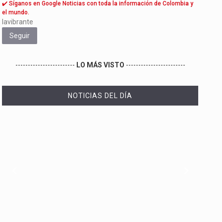
✔️ Síganos en Google Noticias con toda la información de Colombia y
el mundo.
lavibrante
Seguir
------------------------
LO MÁS VISTO
------------------------
NOTICIAS DEL DÍA