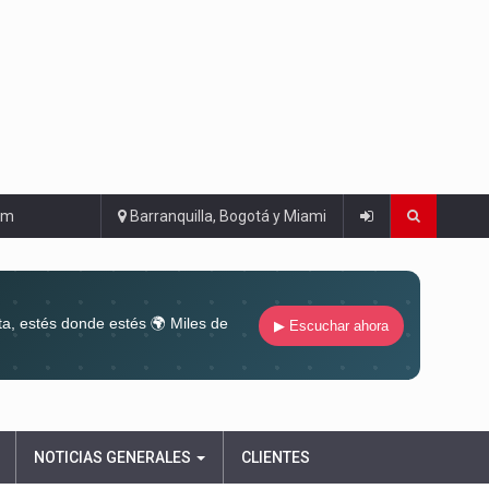
om
Barranquilla, Bogotá y Miami
ta, estés donde estés 🌍 Miles de
▶ Escuchar ahora
ugar 🔊 Conéctate al sonido que te
ña siempre
NOTICIAS GENERALES
CLIENTES