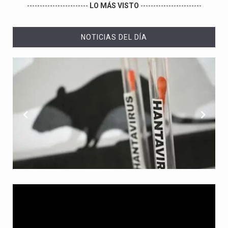
------------------------
LO MÁS VISTO
------------------------
NOTICIAS DEL DÍA