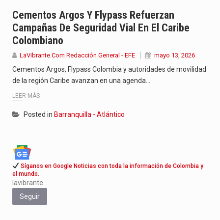
Con el inicio del gobierno de Abelardo de la Espriella,…
Cementos Argos Y Flypass Refuerzan
Campañas De Seguridad Vial En El Caribe
Abelardo de la Espriella comenzó su Gobierno con uno de…
Colombiano
Las autoridades sanitarias de Francia y España mantienen bajo vigilancia…
LaVibrante.Com Redacción General - EFE
mayo 13, 2026
Cementos Argos, Flypass Colombia y autoridades de movilidad
de la región Caribe avanzan en una agenda…
LEER MÁS
Posted in
Barranquilla - Atlántico
Síganos en Google Noticias con toda la información de Colombia y
el mundo.
lavibrante
Seguir