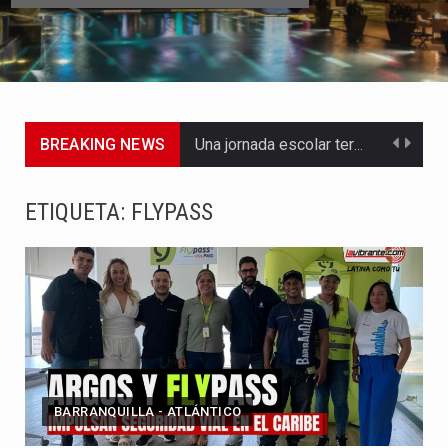
BREAKING NEWS
Una jornada escolar terminó en tragedia este viernes 7 de…
Luis Díaz cerró con buenas sensaciones su presentación en la…
ETIQUETA:
FLYPASS
El presidente Abelardo de la Espriella dejó claro que la…
Abelardo de la Espriella asumió este viernes 7 de agosto…
La llegada de Álvaro Uribe Vélez a la ceremonia de…
Con una salva de 21 cañonazos se cumplieron los honores…
BARRANQUILLA - ATLÁNTICO
El presidente electo Abelardo de la Espriella aseguró que durante…