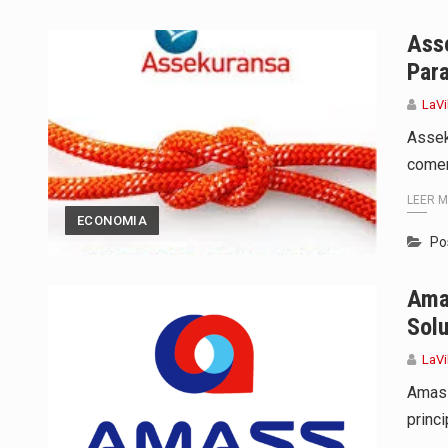
El dúo bogotano presenta una n
Ass
Para
La colaboración, inspirada en Ci
LaVi
La comedia romántica escrita y d
Assek
comer
La poeta, cantante, compositora 
LEER 
El nuevo sello discográfico fue
ECONOMIA
Po
El Grupo Planeta presenta una nu
Amas
La agrupación sorprendió a los p
Solu
LaVi
Amass
princ