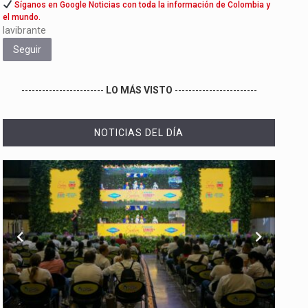
Síganos en Google Noticias con toda la información de Colombia y
el mundo.
lavibrante
Seguir
------------------------
LO MÁS VISTO
------------------------
NOTICIAS DEL DÍA