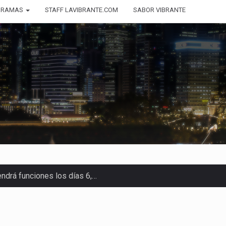
GRAMAS
STAFF LAVIBRANTE.COM
SABOR VIBRANTE
endrá funciones los días 6,…
ara recibir una nueva edición…
anizaciones que trabajan por…