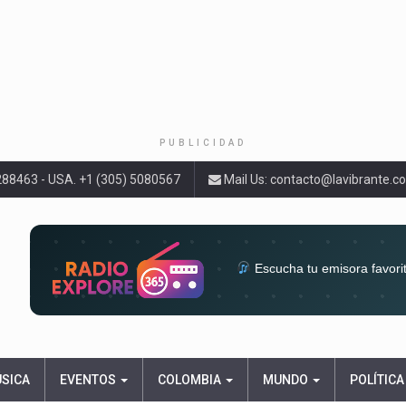
PUBLICIDAD
9288463 - USA. +1 (305) 5080567
Mail Us:
contacto@lavibrante.c
Escucha tu emisora favori
radios del mundo en un solo 
acompa
ÚSICA
EVENTOS
COLOMBIA
MUNDO
POLÍTICA