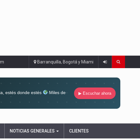
om
Barranquilla, Bogotá y Miami
ta, estés donde estés
Miles de
▶ Escuchar ahora
lugar
Conéctate al sonido que te
ña siempre
NOTICIAS GENERALES
CLIENTES