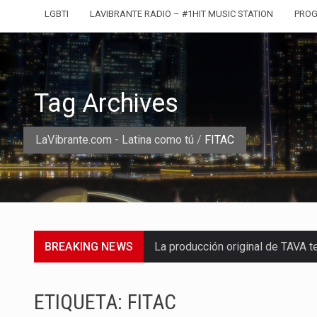
LGBTI
LAVIBRANTE RADIO – #1HIT MUSIC STATION
PRO
Tag Archives
LaVibrante.com - Latina como tú
/
FITAC
BREAKING NEWS
La producción original de TAVA t
Barranquilla ya tiene todo listo p
ETIQUETA:
FITAC
La Red Pro, integrada por 14 org