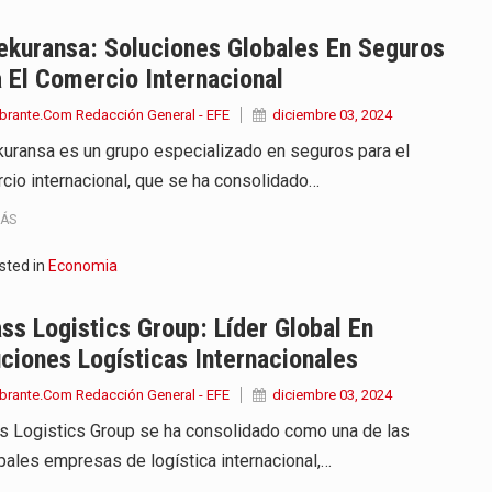
ueva versión de su segundo…
ekuransa: Soluciones Globales En Seguros
 El Comercio Internacional
en años de soledad de Gabriel…
brante.Com Redacción General - EFE
diciembre 03, 2024
irigida por Dago García cuenta…
uransa es un grupo especializado en seguros para el
cio internacional, que se ha consolidado…
y actriz presenta una nueva edición…
MÁS
 presentado en Bogotá con un…
sted in
Economia
eva selección editorial para este…
s Logistics Group: Líder Global En
asajeros de Circular Sur con…
ciones Logísticas Internacionales
brante.Com Redacción General - EFE
diciembre 03, 2024
 Logistics Group se ha consolidado como una de las
ipales empresas de logística internacional,…