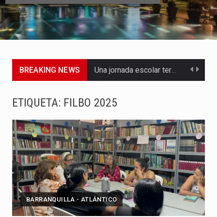
BREAKING NEWS
Una jornada escolar terminó en tragedia este viernes 7 de…
Luis Díaz cerró con buenas sensaciones su presentación en la…
ETIQUETA:
FILBO 2025
El presidente Abelardo de la Espriella dejó claro que la…
Abelardo de la Espriella asumió este viernes 7 de agosto…
La llegada de Álvaro Uribe Vélez a la ceremonia de…
Con una salva de 21 cañonazos se cumplieron los honores…
BARRANQUILLA - ATLÁNTICO
El presidente electo Abelardo de la Espriella aseguró que durante…