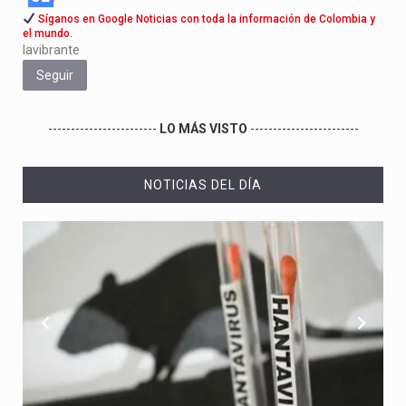
Síganos en Google Noticias con toda la información de Colombia y
el mundo.
lavibrante
Seguir
------------------------
LO MÁS VISTO
------------------------
NOTICIAS DEL DÍA