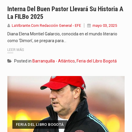
Con el inicio del gobierno de Abelardo de la Espriella,…
Interna Del Buen Pastor Llevará Su Historia A
La FILBo 2025
Abelardo de la Espriella comenzó su Gobierno con uno de…
LaVibrante.Com Redacción General - EFE
mayo 03, 2025
Las autoridades sanitarias de Francia y España mantienen bajo vigilancia…
Diana Elena Montiel Galarcio, conocida en el mundo literario
como ‘Dimon’, se prepara para…
LEER MÁS
Posted in
Barranquilla - Atlántico
,
Feria del Libro Bogotá
FERIA DEL LIBRO BOGOTÁ