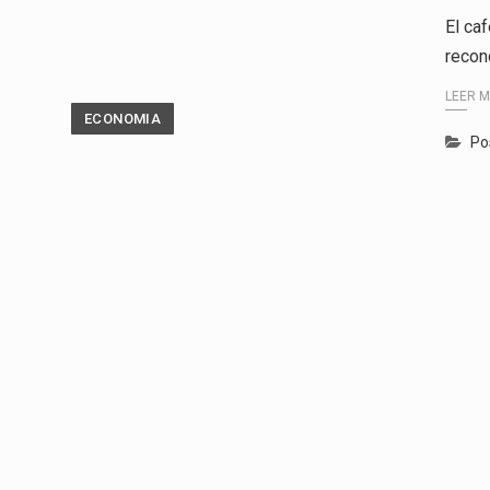
El ca
recon
LEER 
ECONOMIA
Po