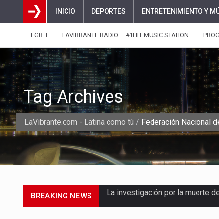
INICIO
DEPORTES
ENTRETENIMIENTO Y M
LGBTI
LAVIBRANTE RADIO – #1HIT MUSIC STATION
PRO
Tag Archives
LaVibrante.com - Latina como tú
/
Federación Nacional d
BREAKING NEWS
La inversión extranjera directa
La empresa Monómeros fue una d