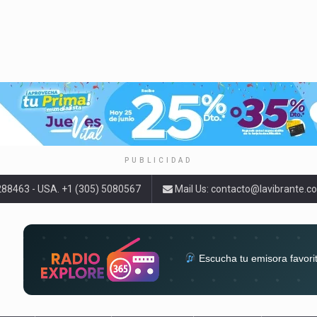
PUBLICIDAD
9288463 - USA. +1 (305) 5080567
Mail Us:
contacto@lavibrante.c
Escucha tu emisora favori
radios del mundo en un solo 
acompa