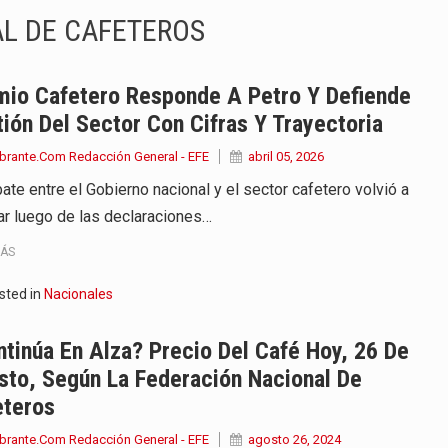
L DE CAFETEROS
onvertirse, el próximo 16 de…
ierno, el equipo de…
mio Cafetero Responde A Petro Y Defiende
ión Del Sector Con Cifras Y Trayectoria
 en marcha un amplio plan…
brante.Com Redacción General - EFE
abril 05, 2026
diar con condiciones de…
ate entre el Gobierno nacional y el sector cafetero volvió a
ar luego de las declaraciones…
de operaciones en MT4 es…
MÁS
ose como una de las grandes figuras…
sted in
Nacionales
na vuelve a sorprender a sus seguidores…
tinúa En Alza? Precio Del Café Hoy, 26 De
e Kevin Arley Acosta Pico,…
sto, Según La Federación Nacional De
eteros
brante.Com Redacción General - EFE
agosto 26, 2024