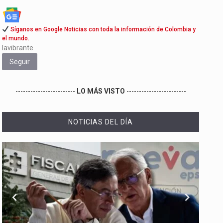
Síganos en Google Noticias con toda la información de Colombia y
el mundo.
lavibrante
Seguir
------------------------
LO MÁS VISTO
------------------------
NOTICIAS DEL DÍA