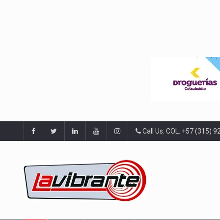
Call Us: COL. +57 (315) 