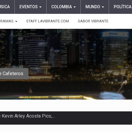
ÚSICA
EVENTOS
COLOMBIA
MUNDO
POLÍTICA
GRAMAS
STAFF LAVIBRANTE.COM
SABOR VIBRANTE
e Cafeteros
 en Colombia comenzó a dar señales…
e las protagonistas durante la…