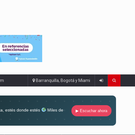
om
Barranquilla, Bogotá y Miami
ta, estés donde estés
Miles de
▶ Escuchar ahora
lugar
Conéctate al sonido que te
ña siempre