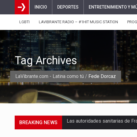
INICIO
DEPORTES
ENTRETENIMIENTO Y M
LGBTI
LAVIBRANTE RADIO – #1HIT MUSIC STATION
PRO
Tag Archives
LaVibrante.com - Latina como tú
/
Fede Dorcaz
BREAKING NEWS
Una jornada escolar terminó en t
Luis Díaz cerró con buenas sens