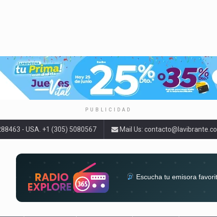
PUBLICIDAD
9288463 - USA. +1 (305) 5080567
Mail Us:
contacto@lavibrante.c
Escucha tu emisora favori
radios del mundo en un solo 
acompa