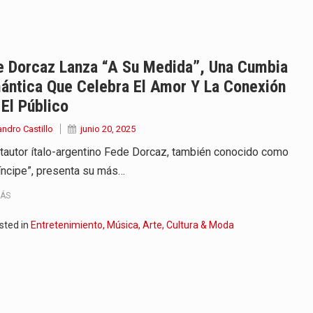
iella dejó claro que la…
 este viernes 7 de agosto…
e Dorcaz Lanza “A Su Medida”, Una Cumbia
ántica Que Celebra El Amor Y La Conexión
 a la ceremonia de…
El Público
se cumplieron los honores…
andro Castillo
junio 20, 2025
ntautor ítalo-argentino Fede Dorcaz, también conocido como
 la Espriella aseguró que durante…
ríncipe”, presenta su más…
lardo de la Espriella,…
MÁS
ó su Gobierno con uno de…
sted in
Entretenimiento, Música, Arte, Cultura & Moda
ancia y España mantienen bajo vigilancia…