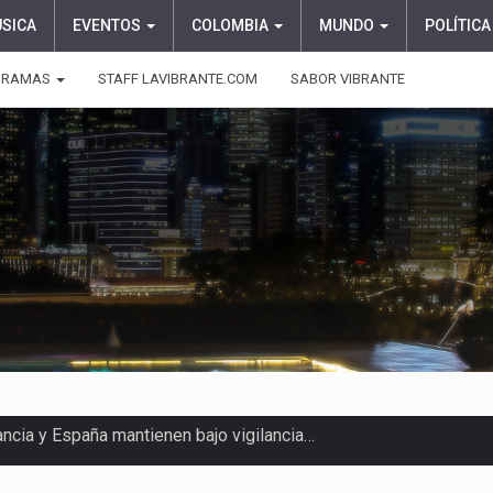
ÚSICA
EVENTOS
COLOMBIA
MUNDO
POLÍTICA
GRAMAS
STAFF LAVIBRANTE.COM
SABOR VIBRANTE
ragedia este viernes 7 de…
aciones su presentación en la…