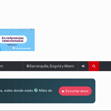
om
Barranquilla, Bogotá y Miami
ta, estés donde estés
Miles de
▶ Escuchar ahora
lugar
Conéctate al sonido que te
ña siempre