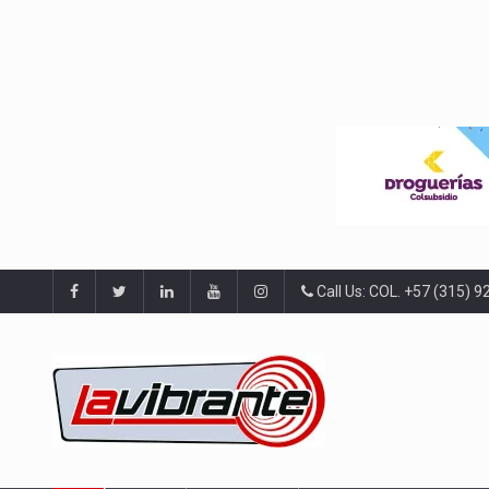
Call Us: COL. +57 (315) 