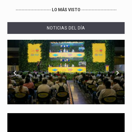
------------------------
LO MÁS VISTO
------------------------
NOTICIAS DEL DÍA