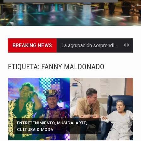
BREAKING NEWS
La agrupación sorprendió a los pasajeros de Circular Sur con…
La producción original de TAVA tendrá funciones los días 6,…
ETIQUETA:
FANNY MALDONADO
Barranquilla ya tiene todo listo para recibir una nueva edición…
La Red Pro, integrada por 14 organizaciones que trabajan por…
El dúo bogotano presenta una nueva versión de su segundo…
La colaboración, inspirada en Cien años de soledad de Gabriel…
ENTRETENIMIENTO, MÚSICA, ARTE,
CULTURA & MODA
La comedia romántica escrita y dirigida por Dago García cuenta…