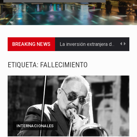
BREAKING NEWS
La inversión extranjera directa en Colombia comenzó a dar señales…
La empresa Monómeros fue una de las protagonistas durante la…
ETIQUETA:
FALLECIMIENTO
Barranquilla ya está lista para convertirse, el próximo 16 de…
A pocas horas del cambio de gobierno, el equipo de…
La Alcaldía de Barranquilla puso en marcha un amplio plan…
Si eres un trader que prefiere lidiar con condiciones de…
INTERNACIONALES
Saber cómo borrar el historial de operaciones en MT4 es…