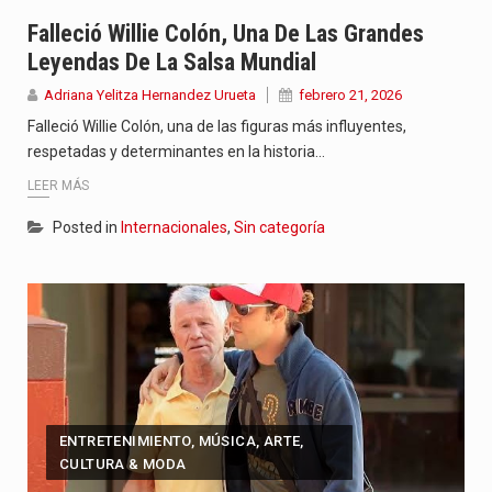
Jhon Arias continúa consolidándose como una de las grandes figuras…
Falleció Willie Colón, Una De Las Grandes
Leyendas De La Salsa Mundial
La cantautora venezolana Joaquina vuelve a sorprender a sus seguidores…
Adriana Yelitza Hernandez Urueta
febrero 21, 2026
La investigación por la muerte de Kevin Arley Acosta Pico,…
Falleció Willie Colón, una de las figuras más influyentes,
respetadas y determinantes en la historia…
LEER MÁS
Posted in
Internacionales
,
Sin categoría
ENTRETENIMIENTO, MÚSICA, ARTE,
CULTURA & MODA