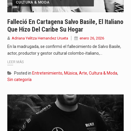
CULTURA & MODA
Falleció En Cartagena Salvo Basile, El Italiano
Que Hizo Del Caribe Su Hogar
Adriana Yelitza Hernandez Urueta
enero 26, 2026
En la madrugada, se confirmó el fallecimiento de Salvo Basile,
actor, productor y gestor cultural colombo-italiano,…
LEER MÁS
Posted in
Entretenimiento, Música, Arte, Cultura & Moda
,
Sin categoría