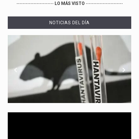
------------------------
LO MÁS VISTO
------------------------
NOTICIAS DEL DÍA