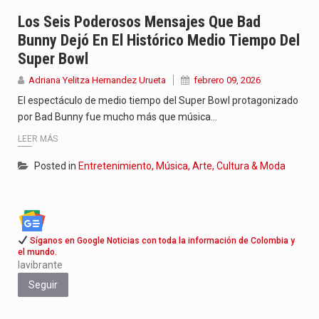
Con el inicio del gobierno de Abelardo de la Espriella,…
Los Seis Poderosos Mensajes Que Bad
Bunny Dejó En El Histórico Medio Tiempo Del
Abelardo de la Espriella comenzó su Gobierno con uno de…
Super Bowl
Las autoridades sanitarias de Francia y España mantienen bajo vigilancia…
Adriana Yelitza Hernandez Urueta
febrero 09, 2026
El espectáculo de medio tiempo del Super Bowl protagonizado
por Bad Bunny fue mucho más que música…
LEER MÁS
Posted in
Entretenimiento, Música, Arte, Cultura & Moda
Síganos en Google Noticias con toda la información de Colombia y
el mundo.
lavibrante
Seguir