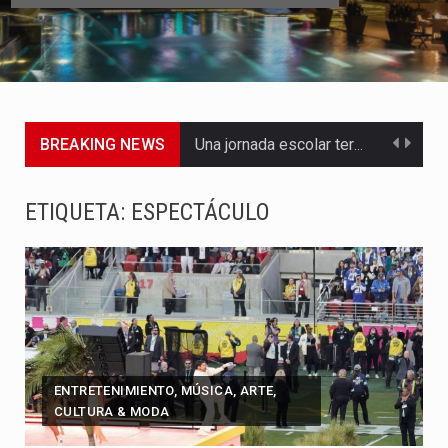
BREAKING NEWS
Una jornada escolar terminó en tragedia este viernes 7 de…
Luis Díaz cerró con buenas sensaciones su presentación en la…
ETIQUETA:
ESPECTÁCULO
El presidente Abelardo de la Espriella dejó claro que la…
Abelardo de la Espriella asumió este viernes 7 de agosto…
La llegada de Álvaro Uribe Vélez a la ceremonia de…
Con una salva de 21 cañonazos se cumplieron los honores…
ENTRETENIMIENTO, MÚSICA, ARTE,
CULTURA & MODA
El presidente electo Abelardo de la Espriella aseguró que durante…