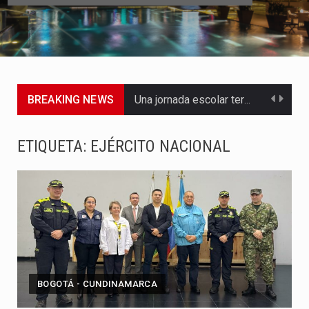
BREAKING NEWS
Una jornada escolar terminó en tragedia este viernes 7 de…
Luis Díaz cerró con buenas sensaciones su presentación en la…
ETIQUETA:
EJÉRCITO NACIONAL
El presidente Abelardo de la Espriella dejó claro que la…
Abelardo de la Espriella asumió este viernes 7 de agosto…
La llegada de Álvaro Uribe Vélez a la ceremonia de…
Con una salva de 21 cañonazos se cumplieron los honores…
BOGOTÁ - CUNDINAMARCA
El presidente electo Abelardo de la Espriella aseguró que durante…