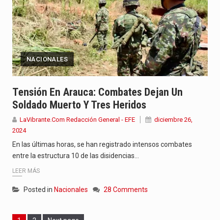
NACIONALES
Tensión En Arauca: Combates Dejan Un
Soldado Muerto Y Tres Heridos
LaVibrante.Com Redacción General - EFE
diciembre 26,
2024
En las últimas horas, se han registrado intensos combates
entre la estructura 10 de las disidencias…
LEER MÁS
Posted in
Nacionales
28 Comments
Page
Page