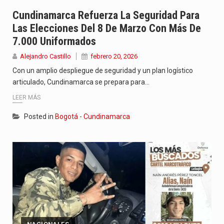
Con el inicio del gobierno de Abelardo de la Espriella,…
Cundinamarca Refuerza La Seguridad Para
Las Elecciones Del 8 De Marzo Con Más De
Abelardo de la Espriella comenzó su Gobierno con uno de…
7.000 Uniformados
Las autoridades sanitarias de Francia y España mantienen bajo vigilancia…
Alejandro Castillo
febrero 20, 2026
Con un amplio despliegue de seguridad y un plan logístico
articulado, Cundinamarca se prepara para…
LEER MÁS
Posted in
Bogotá - Cundinamarca