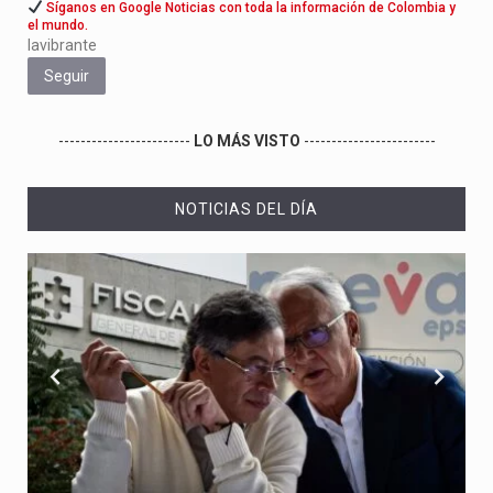
Síganos en Google Noticias con toda la información de Colombia y
el mundo.
lavibrante
Seguir
------------------------
LO MÁS VISTO
------------------------
NOTICIAS DEL DÍA