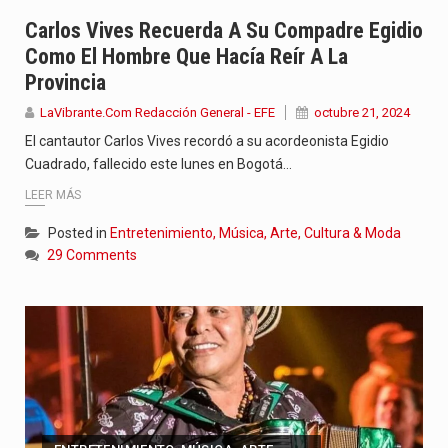
Jhon Arias continúa consolidándose como una de las grandes figuras…
Carlos Vives Recuerda A Su Compadre Egidio
Como El Hombre Que Hacía Reír A La
La cantautora venezolana Joaquina vuelve a sorprender a sus seguidores…
Provincia
La investigación por la muerte de Kevin Arley Acosta Pico,…
LaVibrante.Com Redacción General - EFE
octubre 21, 2024
El cantautor Carlos Vives recordó a su acordeonista Egidio
Cuadrado, fallecido este lunes en Bogotá…
LEER MÁS
Posted in
Entretenimiento, Música, Arte, Cultura & Moda
29 Comments