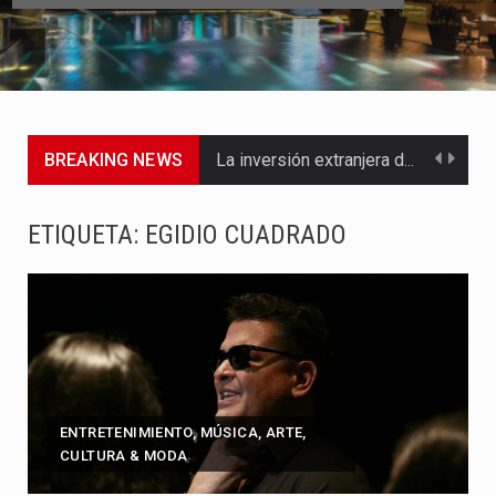
BREAKING NEWS
La inversión extranjera directa en Colombia comenzó a dar señales…
La empresa Monómeros fue una de las protagonistas durante la…
ETIQUETA:
EGIDIO CUADRADO
Barranquilla ya está lista para convertirse, el próximo 16 de…
A pocas horas del cambio de gobierno, el equipo de…
La Alcaldía de Barranquilla puso en marcha un amplio plan…
Si eres un trader que prefiere lidiar con condiciones de…
ENTRETENIMIENTO, MÚSICA, ARTE,
CULTURA & MODA
Saber cómo borrar el historial de operaciones en MT4 es…