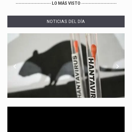
------------------------
LO MÁS VISTO
------------------------
NOTICIAS DEL DÍA