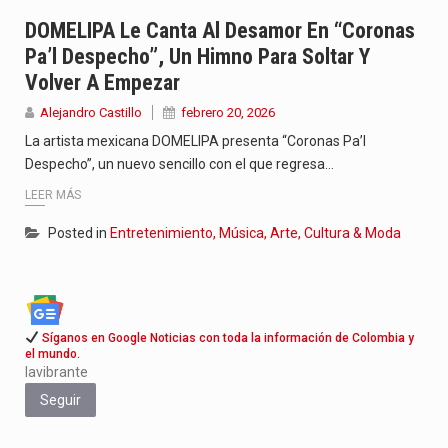
Con el inicio del gobierno de Abelardo de la Espriella,…
DOMELIPA Le Canta Al Desamor En “Coronas
Pa’l Despecho”, Un Himno Para Soltar Y
Abelardo de la Espriella comenzó su Gobierno con uno de…
Volver A Empezar
Las autoridades sanitarias de Francia y España mantienen bajo vigilancia…
Alejandro Castillo
febrero 20, 2026
La artista mexicana DOMELIPA presenta “Coronas Pa’l
Despecho”, un nuevo sencillo con el que regresa…
LEER MÁS
Posted in
Entretenimiento, Música, Arte, Cultura & Moda
Síganos en Google Noticias con toda la información de Colombia y
el mundo.
lavibrante
Seguir