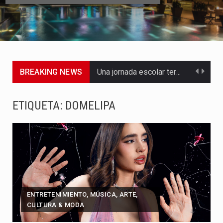
BREAKING NEWS
Una jornada escolar terminó en tragedia este viernes 7 de…
Luis Díaz cerró con buenas sensaciones su presentación en la…
ETIQUETA:
DOMELIPA
El presidente Abelardo de la Espriella dejó claro que la…
Abelardo de la Espriella asumió este viernes 7 de agosto…
La llegada de Álvaro Uribe Vélez a la ceremonia de…
Con una salva de 21 cañonazos se cumplieron los honores…
ENTRETENIMIENTO, MÚSICA, ARTE,
CULTURA & MODA
El presidente electo Abelardo de la Espriella aseguró que durante…