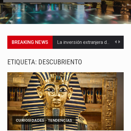
BREAKING NEWS
La inversión extranjera directa en Colombia comenzó a dar señales…
La empresa Monómeros fue una de las protagonistas durante la…
ETIQUETA:
DESCUBRIENTO
Barranquilla ya está lista para convertirse, el próximo 16 de…
A pocas horas del cambio de gobierno, el equipo de…
La Alcaldía de Barranquilla puso en marcha un amplio plan…
Si eres un trader que prefiere lidiar con condiciones de…
CURIOSIDADES - TENDENCIAS
Saber cómo borrar el historial de operaciones en MT4 es…