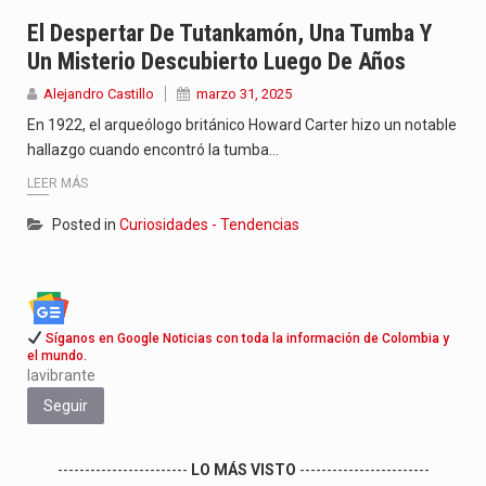
Jhon Arias continúa consolidándose como una de las grandes figuras…
El Despertar De Tutankamón, Una Tumba Y
Un Misterio Descubierto Luego De Años
La cantautora venezolana Joaquina vuelve a sorprender a sus seguidores…
Alejandro Castillo
marzo 31, 2025
La investigación por la muerte de Kevin Arley Acosta Pico,…
En 1922, el arqueólogo británico Howard Carter hizo un notable
hallazgo cuando encontró la tumba…
LEER MÁS
Posted in
Curiosidades - Tendencias
Síganos en Google Noticias con toda la información de Colombia y
el mundo.
lavibrante
Seguir
------------------------
LO MÁS VISTO
------------------------