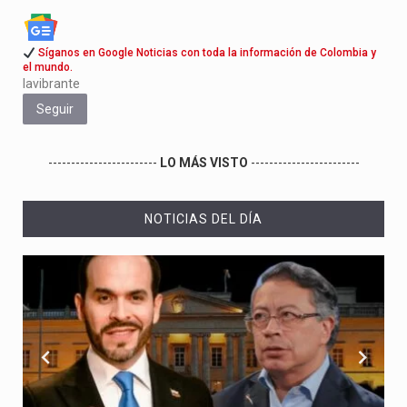
Síganos en Google Noticias con toda la información de Colombia y
el mundo.
lavibrante
Seguir
------------------------
LO MÁS VISTO
------------------------
NOTICIAS DEL DÍA