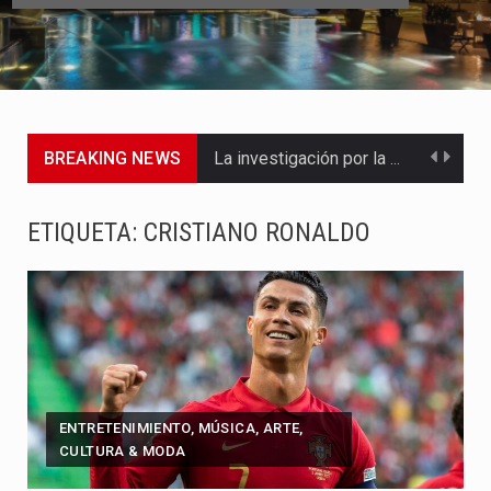
BREAKING NEWS
La investigación por la muerte de Kevin Arley Acosta Pico,…
La inversión extranjera directa en Colombia comenzó a dar señales…
ETIQUETA:
CRISTIANO RONALDO
La empresa Monómeros fue una de las protagonistas durante la…
Barranquilla ya está lista para convertirse, el próximo 16 de…
A pocas horas del cambio de gobierno, el equipo de…
La Alcaldía de Barranquilla puso en marcha un amplio plan…
ENTRETENIMIENTO, MÚSICA, ARTE,
CULTURA & MODA
Si eres un trader que prefiere lidiar con condiciones de…