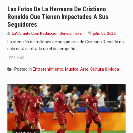
Saber cómo borrar el historial de operaciones en MT4 es…
Las Fotos De La Hermana De Cristiano
Ronaldo Que Tienen Impactados A Sus
Colombia cambia de gobierno este 7 de agosto con un…
Seguidores
La cantautora venezolana Joaquina vuelve a sorprender a sus seguidores…
LaVibrante.Com Redacción General - EFE
julio 09, 2026
La atención de millones de seguidores de Cristiano Ronaldo no
solo está centrada en el desempeño…
LEER MÁS
Posted in
Entretenimiento, Música, Arte, Cultura & Moda