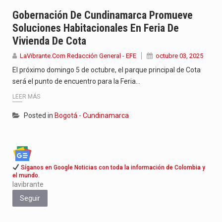
La poeta, cantante, compositora y actriz presenta una nueva edición…
Gobernación De Cundinamarca Promueve
Soluciones Habitacionales En Feria De
El nuevo sello discográfico fue presentado en Bogotá con un…
Vivienda De Cota
El Grupo Planeta presenta una nueva selección editorial para este…
LaVibrante.Com Redacción General - EFE
octubre 03, 2025
El próximo domingo 5 de octubre, el parque principal de Cota
será el punto de encuentro para la Feria…
LEER MÁS
Posted in
Bogotá - Cundinamarca
Síganos en Google Noticias con toda la información de Colombia y
el mundo.
lavibrante
Seguir