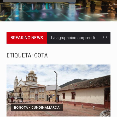
BREAKING NEWS
La agrupación sorprendió a los pasajeros de Circular Sur con…
La producción original de TAVA tendrá funciones los días 6,…
ETIQUETA:
COTA
Barranquilla ya tiene todo listo para recibir una nueva edición…
La Red Pro, integrada por 14 organizaciones que trabajan por…
El dúo bogotano presenta una nueva versión de su segundo…
La colaboración, inspirada en Cien años de soledad de Gabriel…
BOGOTÁ - CUNDINAMARCA
La comedia romántica escrita y dirigida por Dago García cuenta…