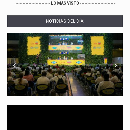
------------------------
LO MÁS VISTO
------------------------
NOTICIAS DEL DÍA