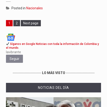
Posted in
Nacionales
Page
Page
1
2
Next page
Síganos en Google Noticias con toda la información de Colombia y
el mundo.
lavibrante
Seguir
------------------------
LO MÁS VISTO
------------------------
NOTICIAS DEL DÍA