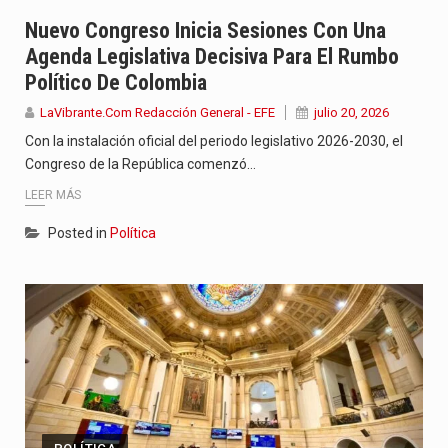
Jhon Arias continúa consolidándose como una de las grandes figuras…
Nuevo Congreso Inicia Sesiones Con Una
Agenda Legislativa Decisiva Para El Rumbo
La cantautora venezolana Joaquina vuelve a sorprender a sus seguidores…
Político De Colombia
La investigación por la muerte de Kevin Arley Acosta Pico,…
LaVibrante.Com Redacción General - EFE
julio 20, 2026
Con la instalación oficial del periodo legislativo 2026-2030, el
Congreso de la República comenzó…
LEER MÁS
Posted in
Política