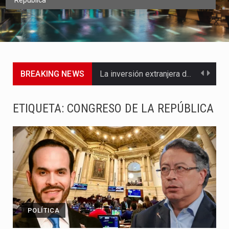
República
BREAKING NEWS
La inversión extranjera directa en Colombia comenzó a dar señales…
La empresa Monómeros fue una de las protagonistas durante la…
ETIQUETA:
CONGRESO DE LA REPÚBLICA
Barranquilla ya está lista para convertirse, el próximo 16 de…
A pocas horas del cambio de gobierno, el equipo de…
La Alcaldía de Barranquilla puso en marcha un amplio plan…
Si eres un trader que prefiere lidiar con condiciones de…
POLÍTICA
Saber cómo borrar el historial de operaciones en MT4 es…