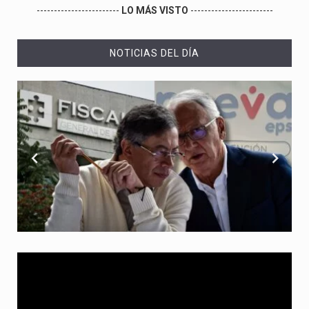
------------------------
LO MÁS VISTO
------------------------
NOTICIAS DEL DÍA