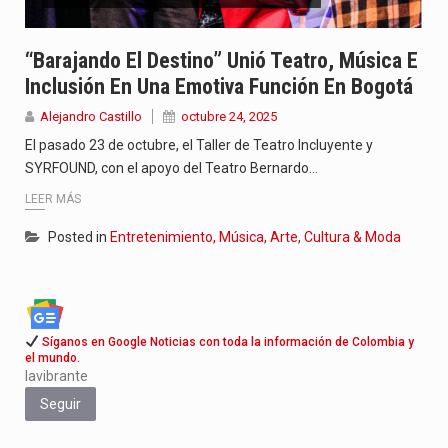
Jhon Arias continúa consolidándose como una de las grandes figuras…
“Barajando El Destino” Unió Teatro, Música E
La cantautora venezolana Joaquina vuelve a sorprender a sus seguidores…
Inclusión En Una Emotiva Función En Bogotá
La investigación por la muerte de Kevin Arley Acosta Pico,…
Alejandro Castillo
octubre 24, 2025
El pasado 23 de octubre, el Taller de Teatro Incluyente y
SYRFOUND, con el apoyo del Teatro Bernardo…
LEER MÁS
Posted in
Entretenimiento, Música, Arte, Cultura & Moda
Síganos en Google Noticias con toda la información de Colombia y
el mundo.
lavibrante
Seguir