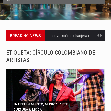
Artistas
BREAKING NEWS
La inversión extranjera directa en Colombia comenzó a dar señales…
La empresa Monómeros fue una de las protagonistas durante la…
ETIQUETA:
CÍRCULO COLOMBIANO DE
ARTISTAS
Barranquilla ya está lista para convertirse, el próximo 16 de…
A pocas horas del cambio de gobierno, el equipo de…
La Alcaldía de Barranquilla puso en marcha un amplio plan…
Si eres un trader que prefiere lidiar con condiciones de…
ENTRETENIMIENTO, MÚSICA, ARTE,
Saber cómo borrar el historial de operaciones en MT4 es…
CULTURA & MODA