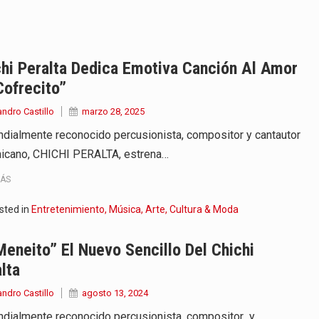
onvertirse, el próximo 16 de…
ierno, el equipo de…
hi Peralta Dedica Emotiva Canción Al Amor
Cofrecito”
 en marcha un amplio plan…
andro Castillo
marzo 28, 2025
diar con condiciones de…
ndialmente reconocido percusionista, compositor y cantautor
icano, CHICHI PERALTA, estrena…
de operaciones en MT4 es…
MÁS
ose como una de las grandes figuras…
sted in
Entretenimiento, Música, Arte, Cultura & Moda
na vuelve a sorprender a sus seguidores…
Meneito” El Nuevo Sencillo Del Chichi
e Kevin Arley Acosta Pico,…
lta
andro Castillo
agosto 13, 2024
undialmente reconocido percusionista, compositor y