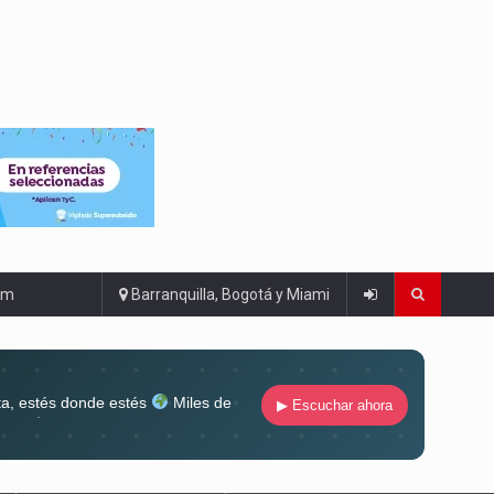
om
Barranquilla, Bogotá y Miami
ta, estés donde estés
Miles de
▶ Escuchar ahora
lugar
Conéctate al sonido que te
ña siempre