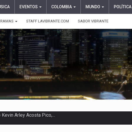
ÚSICA
EVENTOS
COLOMBIA
MUNDO
POLÍTICA
GRAMAS
STAFF LAVIBRANTE.COM
SABOR VIBRANTE
 en Colombia comenzó a dar señales…
e las protagonistas durante la…