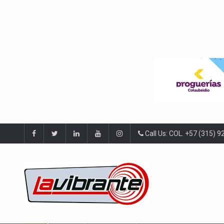
Call Us: COL. +57 (315) 