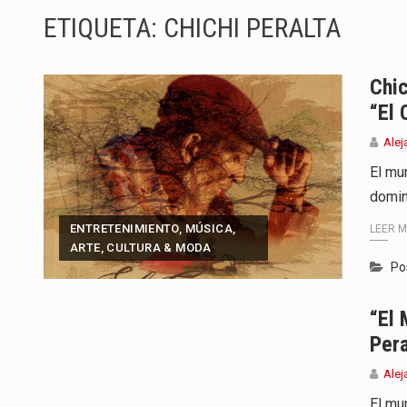
ETIQUETA:
CHICHI PERALTA
Barranquilla ya está lista para c
A pocas horas del cambio de gob
Chic
“el 
La Alcaldía de Barranquilla puso
Alej
Si eres un trader que prefiere li
El mu
domin
Saber cómo borrar el historial 
ENTRETENIMIENTO, MÚSICA,
LEER 
Jhon Arias continúa consolidánd
ARTE, CULTURA & MODA
Po
La cantautora venezolana Joaqui
“El 
La investigación por la muerte d
Pera
Alej
​El m