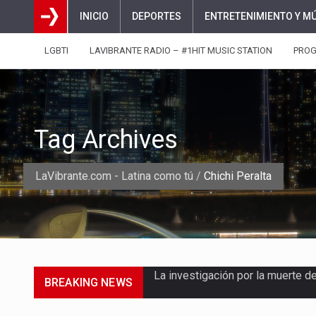
INICIO
DEPORTES
ENTRETENIMIENTO Y M
LGBTI
LAVIBRANTE RADIO – #1HIT MUSIC STATION
PRO
Tag Archives
LaVibrante.com - Latina como tú
/
Chichi Peralta
BREAKING NEWS
La inversión extranjera directa
La empresa Monómeros fue una d