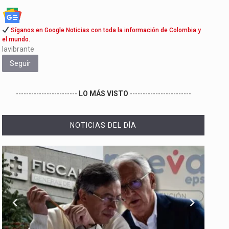
Síganos en Google Noticias con toda la información de Colombia y
el mundo.
lavibrante
Seguir
------------------------
LO MÁS VISTO
------------------------
NOTICIAS DEL DÍA