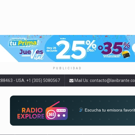
PUBLICIDAD
9288463 - USA. +1 (305) 5080567
Mail Us:
contacto@lavibrante.c
Escucha tu emisora favori
radios del mundo en un solo 
acompa