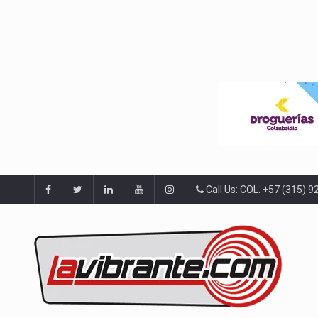
Call Us: COL. +57 (315) 