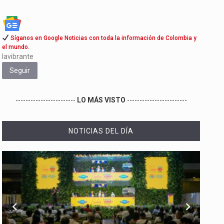
Síganos en Google Noticias con toda la información de Colombia y
el mundo.
lavibrante
Seguir
------------------------
LO MÁS VISTO
------------------------
NOTICIAS DEL DÍA