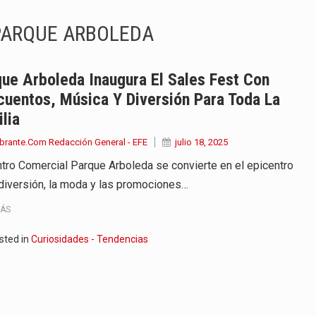
endrá funciones los días 6,…
PARQUE ARBOLEDA
ara recibir una nueva edición…
anizaciones que trabajan por…
ue Arboleda Inaugura El Sales Fest Con
uentos, Música Y Diversión Para Toda La
ueva versión de su segundo…
lia
en años de soledad de Gabriel…
brante.Com Redacción General - EFE
julio 18, 2025
ntro Comercial Parque Arboleda se convierte en el epicentro
irigida por Dago García cuenta…
 diversión, la moda y las promociones…
y actriz presenta una nueva edición…
MÁS
 presentado en Bogotá con un…
sted in
Curiosidades - Tendencias
eva selección editorial para este…