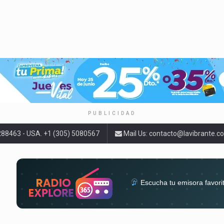
PUBLICIDAD
9288463 - USA. +1 (305) 5080567
Mail Us:
contacto@lavibrante.c
Escucha tu emisora favori
radios del mundo en un solo 
acompa