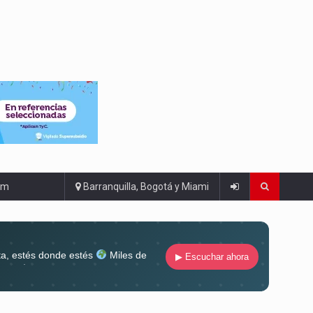
om
Barranquilla, Bogotá y Miami
ta, estés donde estés
Miles de
▶ Escuchar ahora
lugar
Conéctate al sonido que te
ña siempre