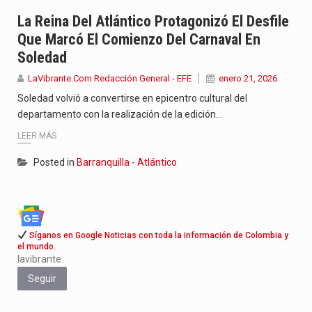
Jhon Arias continúa consolidándose como una de las grandes figuras…
La Reina Del Atlántico Protagonizó El Desfile
Que Marcó El Comienzo Del Carnaval En
La cantautora venezolana Joaquina vuelve a sorprender a sus seguidores…
Soledad
La investigación por la muerte de Kevin Arley Acosta Pico,…
LaVibrante.Com Redacción General - EFE
enero 21, 2026
Soledad volvió a convertirse en epicentro cultural del
departamento con la realización de la edición…
LEER MÁS
Posted in
Barranquilla - Atlántico
Síganos en Google Noticias con toda la información de Colombia y
el mundo.
lavibrante
Seguir