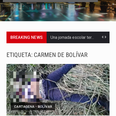
BREAKING NEWS
Una jornada escolar terminó en tragedia este viernes 7 de…
Luis Díaz cerró con buenas sensaciones su presentación en la…
ETIQUETA:
CARMEN DE BOLÍVAR
El presidente Abelardo de la Espriella dejó claro que la…
Abelardo de la Espriella asumió este viernes 7 de agosto…
La llegada de Álvaro Uribe Vélez a la ceremonia de…
Con una salva de 21 cañonazos se cumplieron los honores…
CARTAGENA - BOLÍVAR
El presidente electo Abelardo de la Espriella aseguró que durante…