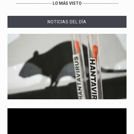
------------------------
LO MÁS VISTO
------------------------
NOTICIAS DEL DÍA