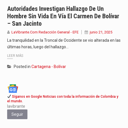
Con el inicio del gobierno de Abelardo de la Espriella,…
Autoridades Investigan Hallazgo De Un
Hombre Sin Vida En Vía El Carmen De Bolívar
Abelardo de la Espriella comenzó su Gobierno con uno de…
– San Jacinto
Las autoridades sanitarias de Francia y España mantienen bajo vigilancia…
LaVibrante.Com Redacción General - EFE
junio 21, 2025
La tranquilidad en la Troncal de Occidente se vio alterada en las
últimas horas, luego del hallazgo…
LEER MÁS
Posted in
Cartagena - Bolívar
Síganos en Google Noticias con toda la información de Colombia y
el mundo.
lavibrante
Seguir