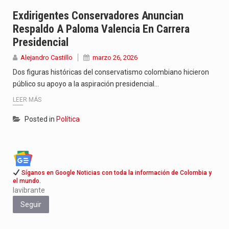
La poeta, cantante, compositora y actriz presenta una nueva edición…
Exdirigentes Conservadores Anuncian
Respaldo A Paloma Valencia En Carrera
El nuevo sello discográfico fue presentado en Bogotá con un…
Presidencial
El Grupo Planeta presenta una nueva selección editorial para este…
Alejandro Castillo
marzo 26, 2026
Dos figuras históricas del conservatismo colombiano hicieron
público su apoyo a la aspiración presidencial…
LEER MÁS
Posted in
Política
Síganos en Google Noticias con toda la información de Colombia y
el mundo.
lavibrante
Seguir