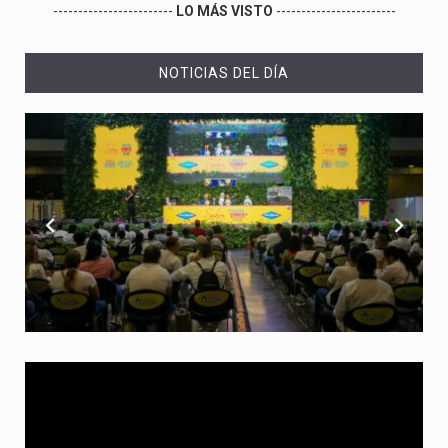
------------------------
LO MÁS VISTO
------------------------
NOTICIAS DEL DÍA