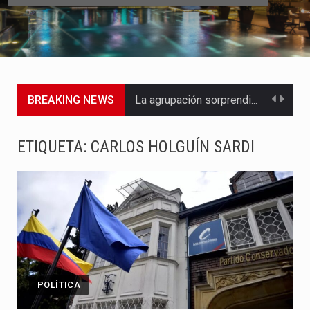
BREAKING NEWS
La agrupación sorprendió a los pasajeros de Circular Sur con…
La producción original de TAVA tendrá funciones los días 6,…
ETIQUETA:
CARLOS HOLGUÍN SARDI
Barranquilla ya tiene todo listo para recibir una nueva edición…
La Red Pro, integrada por 14 organizaciones que trabajan por…
El dúo bogotano presenta una nueva versión de su segundo…
La colaboración, inspirada en Cien años de soledad de Gabriel…
POLÍTICA
La comedia romántica escrita y dirigida por Dago García cuenta…