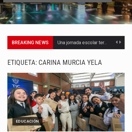
BREAKING NEWS
Una jornada escolar terminó en tragedia este viernes 7 de…
Luis Díaz cerró con buenas sensaciones su presentación en la…
ETIQUETA:
CARINA MURCIA YELA
El presidente Abelardo de la Espriella dejó claro que la…
Abelardo de la Espriella asumió este viernes 7 de agosto…
La llegada de Álvaro Uribe Vélez a la ceremonia de…
Con una salva de 21 cañonazos se cumplieron los honores…
EDUCACIÓN
El presidente electo Abelardo de la Espriella aseguró que durante…