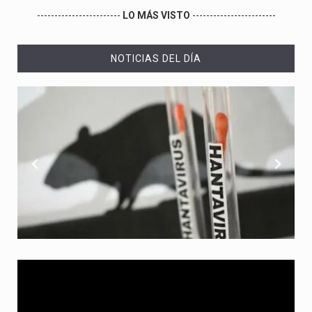
------------------------
LO MÁS VISTO
------------------------
NOTICIAS DEL DÍA