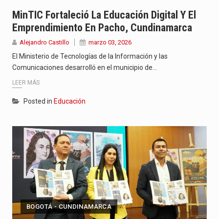
Con el inicio del gobierno de Abelardo de la Espriella,…
MinTIC Fortaleció La Educación Digital Y El
Emprendimiento En Pacho, Cundinamarca
Abelardo de la Espriella comenzó su Gobierno con uno de…
Alejandro Castillo
marzo 03, 2026
Las autoridades sanitarias de Francia y España mantienen bajo vigilancia…
El Ministerio de Tecnologías de la Información y las
Comunicaciones desarrolló en el municipio de…
LEER MÁS
Posted in
Educación
BOGOTÁ - CUNDINAMARCA