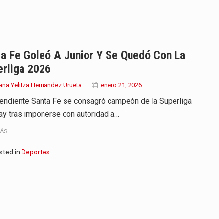
endrá funciones los días 6,…
ara recibir una nueva edición…
anizaciones que trabajan por…
a Fe Goleó A Junior Y Se Quedó Con La
erliga 2026
ueva versión de su segundo…
ana Yelitza Hernandez Urueta
enero 21, 2026
en años de soledad de Gabriel…
endiente Santa Fe se consagró campeón de la Superliga
ay tras imponerse con autoridad a…
irigida por Dago García cuenta…
MÁS
y actriz presenta una nueva edición…
sted in
Deportes
 presentado en Bogotá con un…
eva selección editorial para este…