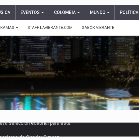
ÚSICA
EVENTOS
COLOMBIA
MUNDO
POLÍTICA
GRAMAS
STAFF LAVIBRANTE.COM
SABOR VIBRANTE
asajeros de Circular Sur con…