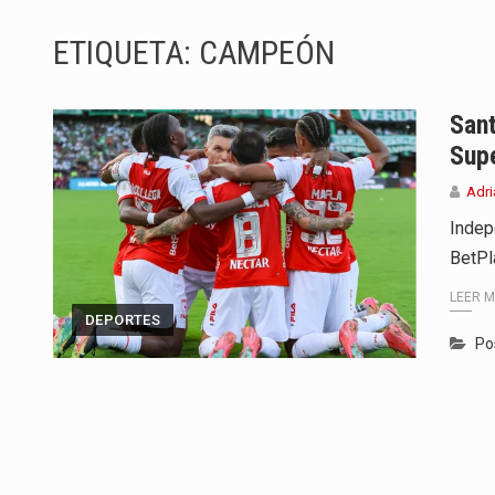
La producción original de TAVA t
ETIQUETA:
CAMPEÓN
Barranquilla ya tiene todo listo p
La Red Pro, integrada por 14 org
Sant
Sup
El dúo bogotano presenta una n
Adri
La colaboración, inspirada en Ci
Indep
BetPl
La comedia romántica escrita y d
LEER 
La poeta, cantante, compositora 
DEPORTES
Po
El nuevo sello discográfico fue
El Grupo Planeta presenta una nu