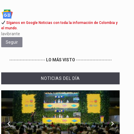
Síganos en Google Noticias con toda la información de Colombia y
el mundo.
lavibrante
Seguir
------------------------
LO MÁS VISTO
------------------------
NOTICIAS DEL DÍA