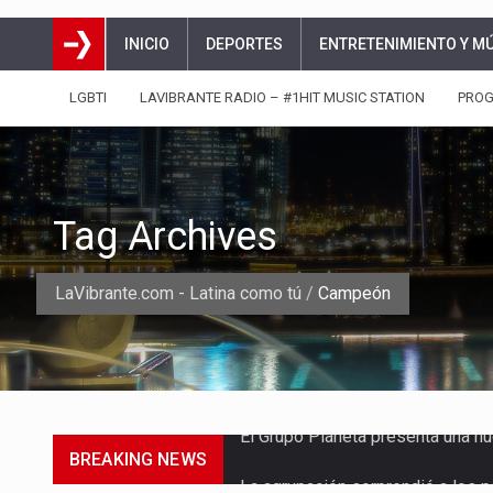
INICIO
DEPORTES
ENTRETENIMIENTO Y M
LGBTI
LAVIBRANTE RADIO – #1HIT MUSIC STATION
PRO
Tag Archives
LaVibrante.com - Latina como tú
/
Campeón
BREAKING NEWS
La agrupación sorprendió a los p