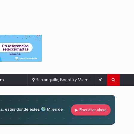
om
Barranquilla, Bogotá y Miami
ta, estés donde estés
Miles de
▶ Escuchar ahora
lugar
Conéctate al sonido que te
ña siempre