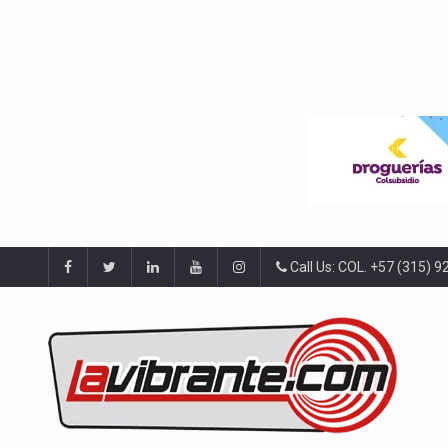
Call Us: COL. +57 (315) 