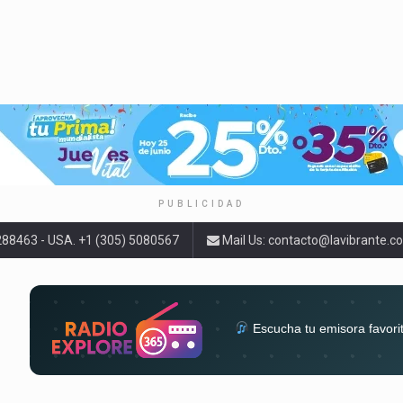
PUBLICIDAD
9288463 - USA. +1 (305) 5080567
Mail Us:
contacto@lavibrante.c
Escucha tu emisora favori
radios del mundo en un solo 
acompa