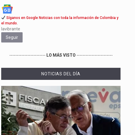
Síganos en Google Noticias con toda la información de Colombia y
el mundo.
lavibrante
Seguir
------------------------
LO MÁS VISTO
------------------------
NOTICIAS DEL DÍA