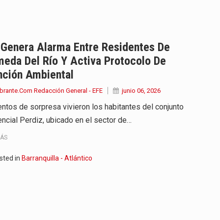
onvertirse, el próximo 16 de…
ierno, el equipo de…
 Genera Alarma Entre Residentes De
eda Del Río Y Activa Protocolo De
 en marcha un amplio plan…
nción Ambiental
diar con condiciones de…
brante.Com Redacción General - EFE
junio 06, 2026
tos de sorpresa vivieron los habitantes del conjunto
de operaciones en MT4 es…
encial Perdiz, ubicado en el sector de…
ose como una de las grandes figuras…
MÁS
na vuelve a sorprender a sus seguidores…
sted in
Barranquilla - Atlántico
e Kevin Arley Acosta Pico,…