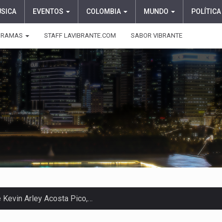
ÚSICA
EVENTOS
COLOMBIA
MUNDO
POLÍTICA
GRAMAS
STAFF LAVIBRANTE.COM
SABOR VIBRANTE
 en Colombia comenzó a dar señales…
e las protagonistas durante la…