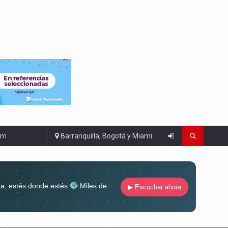
om
Barranquilla, Bogotá y Miami
ta, estés donde estés
Miles de
▶ Escuchar ahora
lugar
Conéctate al sonido que te
ña siempre