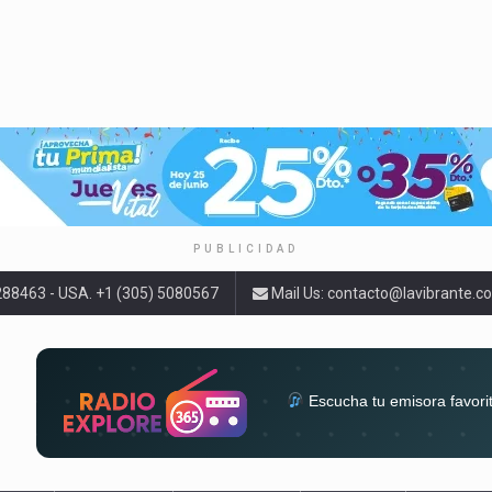
PUBLICIDAD
9288463 - USA. +1 (305) 5080567
Mail Us:
contacto@lavibrante.c
Escucha tu emisora favori
radios del mundo en un solo 
acompa