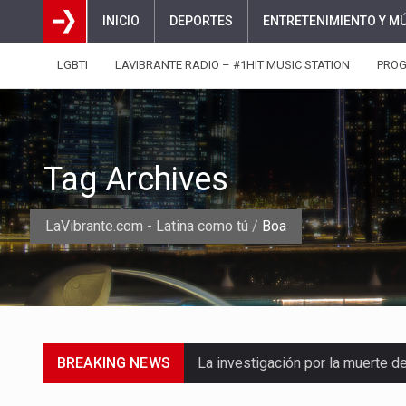
INICIO
DEPORTES
ENTRETENIMIENTO Y M
LGBTI
LAVIBRANTE RADIO – #1HIT MUSIC STATION
PRO
Tag Archives
LaVibrante.com - Latina como tú
/
Boa
BREAKING NEWS
La inversión extranjera directa
La empresa Monómeros fue una d