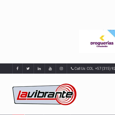
Call Us: COL. +57 (315) 