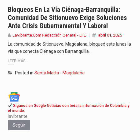
Jhon Arias continúa consolidándose como una de las grandes figuras…
Bloqueos En La Vía Ciénaga-Barranquilla:
Comunidad De Sitionuevo Exige Soluciones
La cantautora venezolana Joaquina vuelve a sorprender a sus seguidores…
Ante Crisis Gubernamental Y Laboral
La investigación por la muerte de Kevin Arley Acosta Pico,…
LaVibrante.Com Redacción General - EFE
abril 01, 2025
La comunidad de Sitionuevo, Magdalena, bloqueó este lunes la
vía que conecta Ciénaga con Barranquilla,…
LEER MÁS
Posted in
Santa Marta - Magdalena
Síganos en Google Noticias con toda la información de Colombia y
el mundo.
lavibrante
Seguir