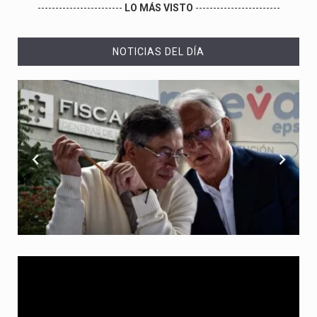
------------------------
LO MÁS VISTO
------------------------
NOTICIAS DEL DÍA