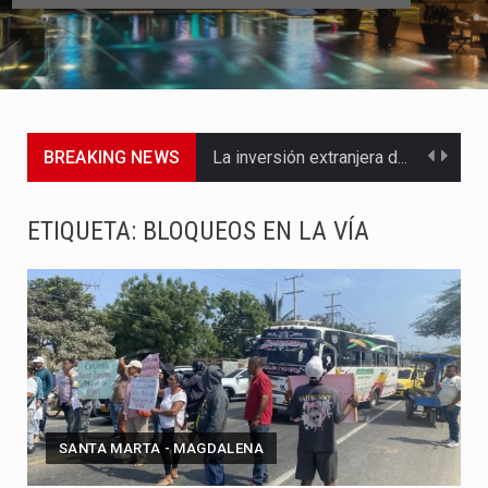
BREAKING NEWS
La inversión extranjera directa en Colombia comenzó a dar señales…
La empresa Monómeros fue una de las protagonistas durante la…
ETIQUETA:
BLOQUEOS EN LA VÍA
Barranquilla ya está lista para convertirse, el próximo 16 de…
A pocas horas del cambio de gobierno, el equipo de…
La Alcaldía de Barranquilla puso en marcha un amplio plan…
Si eres un trader que prefiere lidiar con condiciones de…
SANTA MARTA - MAGDALENA
Saber cómo borrar el historial de operaciones en MT4 es…