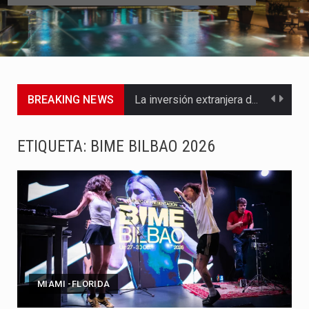
BREAKING NEWS
La inversión extranjera directa en Colombia comenzó a dar señales…
La empresa Monómeros fue una de las protagonistas durante la…
ETIQUETA:
BIME BILBAO 2026
Barranquilla ya está lista para convertirse, el próximo 16 de…
A pocas horas del cambio de gobierno, el equipo de…
La Alcaldía de Barranquilla puso en marcha un amplio plan…
Si eres un trader que prefiere lidiar con condiciones de…
MIAMI -FLORIDA
Saber cómo borrar el historial de operaciones en MT4 es…