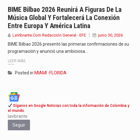
Jhon Arias continúa consolidándose como una de las grandes figuras…
BIME Bilbao 2026 Reunirá A Figuras De La
Música Global Y Fortalecerá La Conexión
La cantautora venezolana Joaquina vuelve a sorprender a sus seguidores…
Entre Europa Y América Latina
La investigación por la muerte de Kevin Arley Acosta Pico,…
LaVibrante.Com Redacción General - EFE
junio 30, 2026
BIME Bilbao 2026 presentó las primeras confirmaciones de su
programación y anunció una ambiciosa…
LEER MÁS
Posted in
MIAMI -FLORIDA
Síganos en Google Noticias con toda la información de Colombia y
el mundo.
lavibrante
Seguir