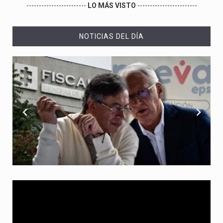
------------------------
LO MÁS VISTO
------------------------
NOTICIAS DEL DÍA