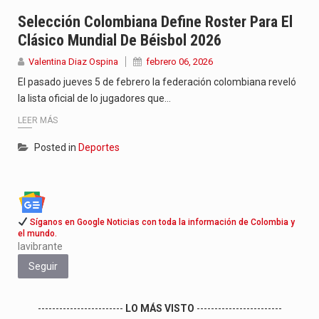
Con el inicio del gobierno de Abelardo de la Espriella,…
Selección Colombiana Define Roster Para El
Clásico Mundial De Béisbol 2026
Abelardo de la Espriella comenzó su Gobierno con uno de…
Valentina Diaz Ospina
febrero 06, 2026
Las autoridades sanitarias de Francia y España mantienen bajo vigilancia…
El pasado jueves 5 de febrero la federación colombiana reveló
la lista oficial de lo jugadores que…
LEER MÁS
Posted in
Deportes
Síganos en Google Noticias con toda la información de Colombia y
el mundo.
lavibrante
Seguir
------------------------
LO MÁS VISTO
------------------------