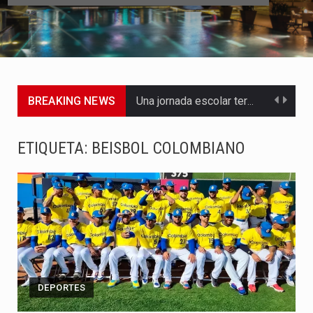
BREAKING NEWS
Una jornada escolar terminó en tragedia este viernes 7 de…
Luis Díaz cerró con buenas sensaciones su presentación en la…
ETIQUETA:
BEISBOL COLOMBIANO
El presidente Abelardo de la Espriella dejó claro que la…
Abelardo de la Espriella asumió este viernes 7 de agosto…
La llegada de Álvaro Uribe Vélez a la ceremonia de…
Con una salva de 21 cañonazos se cumplieron los honores…
DEPORTES
El presidente electo Abelardo de la Espriella aseguró que durante…