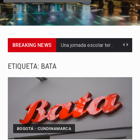
BREAKING NEWS
Una jornada escolar terminó en tragedia este viernes 7 de…
Luis Díaz cerró con buenas sensaciones su presentación en la…
ETIQUETA:
BATA
El presidente Abelardo de la Espriella dejó claro que la…
Abelardo de la Espriella asumió este viernes 7 de agosto…
La llegada de Álvaro Uribe Vélez a la ceremonia de…
Con una salva de 21 cañonazos se cumplieron los honores…
BOGOTÁ - CUNDINAMARCA
El presidente electo Abelardo de la Espriella aseguró que durante…