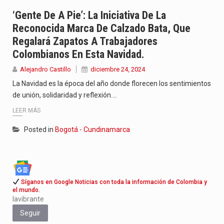
Con el inicio del gobierno de Abelardo de la Espriella,…
‘Gente De A Pie’: La Iniciativa De La
Reconocida Marca De Calzado Bata, Que
Abelardo de la Espriella comenzó su Gobierno con uno de…
Regalará Zapatos A Trabajadores
Colombianos En Esta Navidad.
Las autoridades sanitarias de Francia y España mantienen bajo vigilancia…
Alejandro Castillo
diciembre 24, 2024
La Navidad es la época del año donde florecen los sentimientos
de unión, solidaridad y reflexión.…
LEER MÁS
Posted in
Bogotá - Cundinamarca
Síganos en Google Noticias con toda la información de Colombia y
el mundo.
lavibrante
Seguir