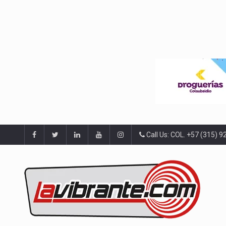
Call Us: COL. +57 (315) 