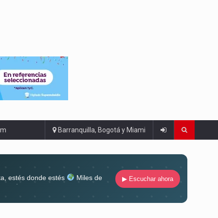
om
Barranquilla, Bogotá y Miami
ta, estés donde estés
Miles de
▶ Escuchar ahora
lugar
Conéctate al sonido que te
ña siempre