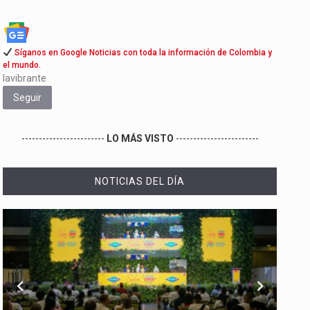
Síganos en Google Noticias con toda la información de Colombia y
el mundo.
lavibrante
Seguir
------------------------
LO MÁS VISTO
------------------------
NOTICIAS DEL DÍA