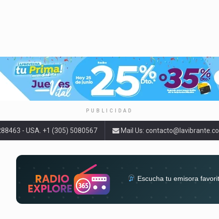
PUBLICIDAD
9288463 - USA. +1 (305) 5080567
Mail Us:
contacto@lavibrante.c
Escucha tu emisora favori
radios del mundo en un solo 
acompa