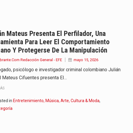
endrá funciones los días 6,…
ara recibir una nueva edición…
anizaciones que trabajan por…
án Mateus Presenta El Perfilador, Una
ramienta Para Leer El Comportamiento
ueva versión de su segundo…
ano Y Protegerse De La Manipulación
en años de soledad de Gabriel…
brante.Com Redacción General - EFE
mayo 15, 2026
ogado, psicólogo e investigador criminal colombiano Julián
irigida por Dago García cuenta…
l Mateus Cifuentes presenta El…
y actriz presenta una nueva edición…
MÁS
 presentado en Bogotá con un…
sted in
Entretenimiento, Música, Arte, Cultura & Moda
,
tegoría
eva selección editorial para este…