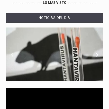
------------------------
LO MÁS VISTO
------------------------
NOTICIAS DEL DÍA