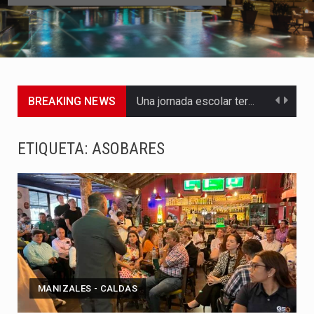
BREAKING NEWS
Una jornada escolar terminó en tragedia este viernes 7 de…
Luis Díaz cerró con buenas sensaciones su presentación en la…
ETIQUETA:
ASOBARES
El presidente Abelardo de la Espriella dejó claro que la…
Abelardo de la Espriella asumió este viernes 7 de agosto…
La llegada de Álvaro Uribe Vélez a la ceremonia de…
Con una salva de 21 cañonazos se cumplieron los honores…
MANIZALES - CALDAS
El presidente electo Abelardo de la Espriella aseguró que durante…