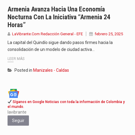
Con el inicio del gobierno de Abelardo de la Espriella,…
Armenia Avanza Hacia Una Economía
Nocturna Con La Iniciativa “Armenia 24
Abelardo de la Espriella comenzó su Gobierno con uno de…
Horas”
Las autoridades sanitarias de Francia y España mantienen bajo vigilancia…
LaVibrante.Com Redacción General - EFE
febrero 25, 2025
La capital del Quindío sigue dando pasos firmes hacia la
consolidación de un modelo de ciudad activa…
LEER MÁS
Posted in
Manizales - Caldas
Síganos en Google Noticias con toda la información de Colombia y
el mundo.
lavibrante
Seguir