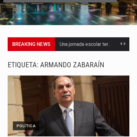
BREAKING NEWS
Una jornada escolar terminó en tragedia este viernes 7 de…
Luis Díaz cerró con buenas sensaciones su presentación en la…
ETIQUETA:
ARMANDO ZABARAÍN
El presidente Abelardo de la Espriella dejó claro que la…
Abelardo de la Espriella asumió este viernes 7 de agosto…
La llegada de Álvaro Uribe Vélez a la ceremonia de…
Con una salva de 21 cañonazos se cumplieron los honores…
POLÍTICA
El presidente electo Abelardo de la Espriella aseguró que durante…