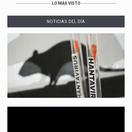
------------------------
LO MÁS VISTO
------------------------
NOTICIAS DEL DÍA