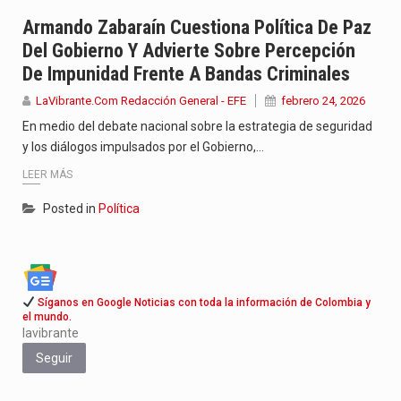
Con el inicio del gobierno de Abelardo de la Espriella,…
Armando Zabaraín Cuestiona Política De Paz
Del Gobierno Y Advierte Sobre Percepción
Abelardo de la Espriella comenzó su Gobierno con uno de…
De Impunidad Frente A Bandas Criminales
Las autoridades sanitarias de Francia y España mantienen bajo vigilancia…
LaVibrante.Com Redacción General - EFE
febrero 24, 2026
En medio del debate nacional sobre la estrategia de seguridad
y los diálogos impulsados por el Gobierno,…
LEER MÁS
Posted in
Política
Síganos en Google Noticias con toda la información de Colombia y
el mundo.
lavibrante
Seguir