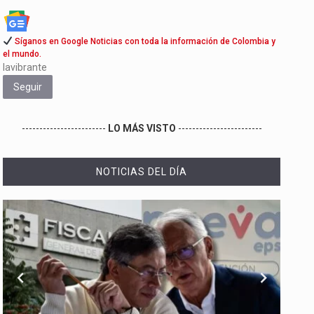
Síganos en Google Noticias con toda la información de Colombia y
el mundo.
lavibrante
Seguir
------------------------
LO MÁS VISTO
------------------------
NOTICIAS DEL DÍA