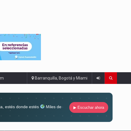
om
Barranquilla, Bogotá y Miami
ta, estés donde estés
Miles de
▶ Escuchar ahora
lugar
Conéctate al sonido que te
ña siempre