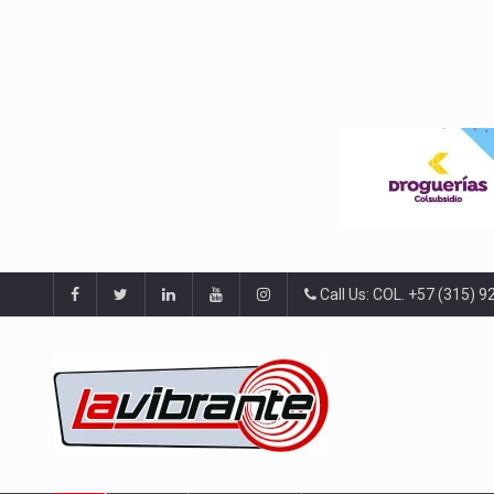
Call Us: COL. +57 (315) 