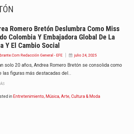
TÓN
onvertirse, el próximo 16 de…
ierno, el equipo de…
rea Romero Bretón Deslumbra Como Miss
do Colombia Y Embajadora Global De La
 en marcha un amplio plan…
a Y El Cambio Social
diar con condiciones de…
brante.Com Redacción General - EFE
julio 24, 2025
an solo 20 años, Andrea Romero Bretón se consolida como
de operaciones en MT4 es…
e las figuras más destacadas del…
ose como una de las grandes figuras…
MÁS
na vuelve a sorprender a sus seguidores…
sted in
Entretenimiento, Música, Arte, Cultura & Moda
e Kevin Arley Acosta Pico,…