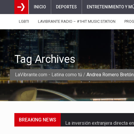
INICIO
DEPORTES
ENTRETENIMIENTO Y M
LGBTI
LAVIBRANTE RADIO – #1HIT MUSIC STATION
PRO
Tag Archives
LaVibrante.com - Latina como tú
/
Andrea Romero Bretón
BREAKING NEWS
La inversión extranjera directa
La empresa Monómeros fue una d