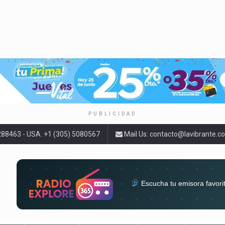
PUBLICIDAD
9288463 - USA. +1 (305) 5080567
Mail Us:
contacto@lavibrante.c
Escucha tu emisora favori
radios del mundo en un solo 
acompa