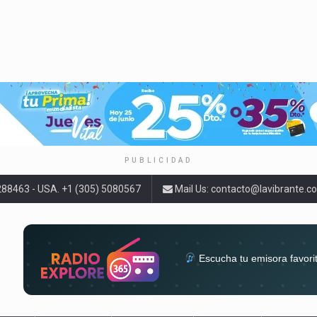
PUBLICIDAD
9288463 - USA. +1 (305) 5080567
Mail Us:
contacto@lavibrante.c
Escucha tu emisora favori
radios del mundo en un solo 
acompa