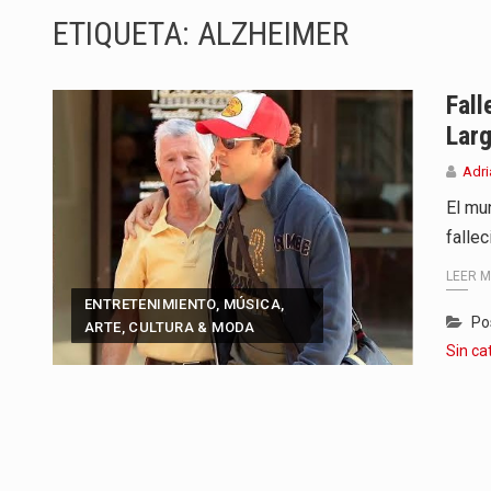
ETIQUETA:
ALZHEIMER
Barranquilla ya está lista para c
A pocas horas del cambio de gob
Fall
Larg
La Alcaldía de Barranquilla puso
Adri
Si eres un trader que prefiere li
El mu
fallec
Saber cómo borrar el historial 
LEER 
Jhon Arias continúa consolidánd
ENTRETENIMIENTO, MÚSICA,
Po
ARTE, CULTURA & MODA
La cantautora venezolana Joaqui
Sin ca
La investigación por la muerte d