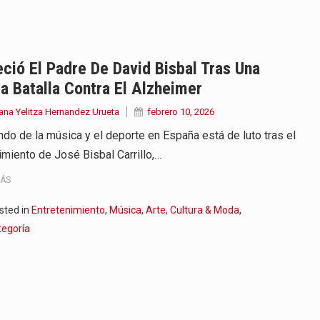
onvertirse, el próximo 16 de…
ierno, el equipo de…
eció El Padre De David Bisbal Tras Una
a Batalla Contra El Alzheimer
 en marcha un amplio plan…
ana Yelitza Hernandez Urueta
febrero 10, 2026
diar con condiciones de…
ndo de la música y el deporte en España está de luto tras el
imiento de José Bisbal Carrillo,…
de operaciones en MT4 es…
MÁS
ose como una de las grandes figuras…
sted in
Entretenimiento, Música, Arte, Cultura & Moda
,
na vuelve a sorprender a sus seguidores…
tegoría
e Kevin Arley Acosta Pico,…