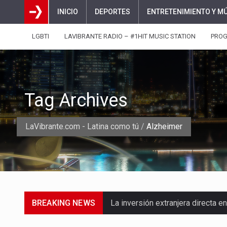
INICIO
DEPORTES
ENTRETENIMIENTO Y M
LGBTI
LAVIBRANTE RADIO – #1HIT MUSIC STATION
PRO
Tag Archives
LaVibrante.com - Latina como tú
/
Alzheimer
BREAKING NEWS
La inversión extranjera directa
La empresa Monómeros fue una d