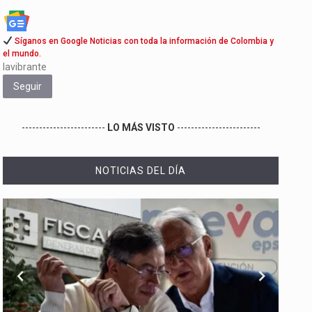
Síganos en Google Noticias con toda la información de Colombia y
el mundo.
lavibrante
Seguir
------------------------
LO MÁS VISTO
------------------------
NOTICIAS DEL DÍA