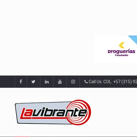
Call Us: COL. +57 (315) 