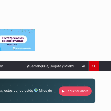
om
Barranquilla, Bogotá y Miami
ta, estés donde estés
Miles de
▶ Escuchar ahora
lugar
Conéctate al sonido que te
ña siempre