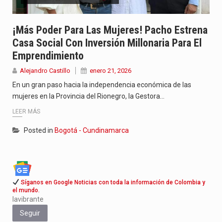
Jhon Arias continúa consolidándose como una de las grandes figuras…
¡Más Poder Para Las Mujeres! Pacho Estrena
La cantautora venezolana Joaquina vuelve a sorprender a sus seguidores…
Casa Social Con Inversión Millonaria Para El
Emprendimiento
La investigación por la muerte de Kevin Arley Acosta Pico,…
Alejandro Castillo
enero 21, 2026
En un gran paso hacia la independencia económica de las
mujeres en la Provincia del Rionegro, la Gestora…
LEER MÁS
Posted in
Bogotá - Cundinamarca
Síganos en Google Noticias con toda la información de Colombia y
el mundo.
lavibrante
Seguir