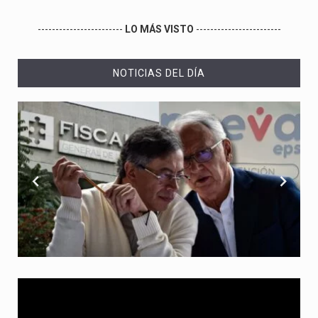
------------------------
LO MÁS VISTO
------------------------
NOTICIAS DEL DÍA