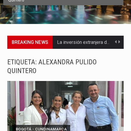
Quintero
BREAKING NEWS
La inversión extranjera directa en Colombia comenzó a dar señales…
La empresa Monómeros fue una de las protagonistas durante la…
ETIQUETA:
ALEXANDRA PULIDO
QUINTERO
Barranquilla ya está lista para convertirse, el próximo 16 de…
A pocas horas del cambio de gobierno, el equipo de…
La Alcaldía de Barranquilla puso en marcha un amplio plan…
Si eres un trader que prefiere lidiar con condiciones de…
Saber cómo borrar el historial de operaciones en MT4 es…
BOGOTÁ - CUNDINAMARCA