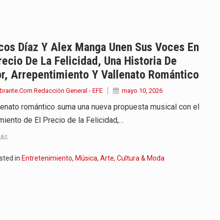
iella dejó claro que la…
 este viernes 7 de agosto…
cos Díaz Y Alex Manga Unen Sus Voces En
recio De La Felicidad, Una Historia De
 a la ceremonia de…
r, Arrepentimiento Y Vallenato Romántico
se cumplieron los honores…
brante.Com Redacción General - EFE
mayo 10, 2026
llenato romántico suma una nueva propuesta musical con el
 la Espriella aseguró que durante…
miento de El Precio de la Felicidad,…
lardo de la Espriella,…
MÁS
ó su Gobierno con uno de…
sted in
Entretenimiento, Música, Arte, Cultura & Moda
ancia y España mantienen bajo vigilancia…