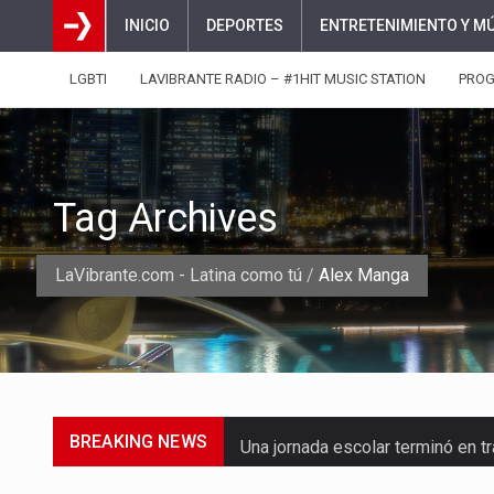
INICIO
DEPORTES
ENTRETENIMIENTO Y M
LGBTI
LAVIBRANTE RADIO – #1HIT MUSIC STATION
PRO
Tag Archives
LaVibrante.com - Latina como tú
/
Alex Manga
BREAKING NEWS
Una jornada escolar terminó en t
Luis Díaz cerró con buenas sens