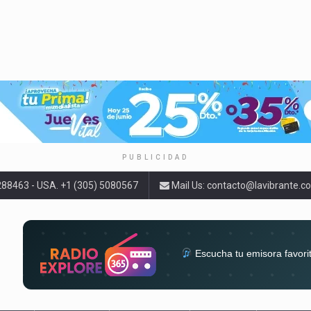
PUBLICIDAD
9288463 - USA. +1 (305) 5080567
Mail Us:
contacto@lavibrante.c
Escucha tu emisora favori
radios del mundo en un solo 
acompa