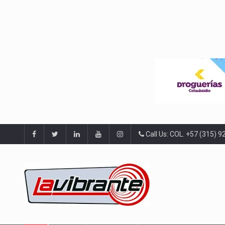
Call Us: COL. +57 (315) 