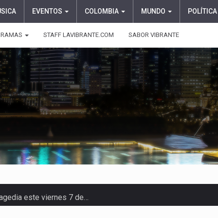
ÚSICA
EVENTOS
COLOMBIA
MUNDO
POLÍTICA
GRAMAS
STAFF LAVIBRANTE.COM
SABOR VIBRANTE
ragedia este viernes 7 de…
aciones su presentación en la…