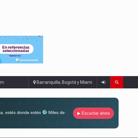
om
Barranquilla, Bogotá y Miami
ta, estés donde estés
Miles de
▶ Escuchar ahora
lugar
Conéctate al sonido que te
ña siempre