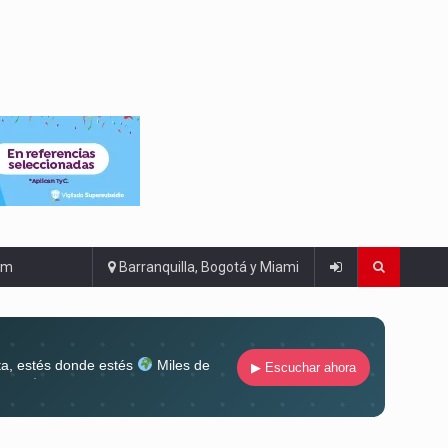
om
Barranquilla, Bogotá y Miami
ta, estés donde estés
Miles de
▶ Escuchar ahora
lugar
Conéctate al sonido que te
ña siempre