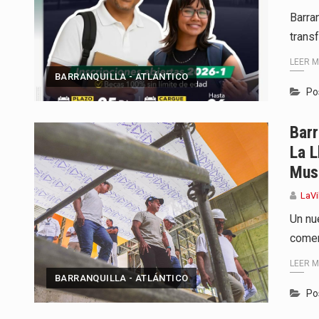
Barra
transf
LEER 
BARRANQUILLA - ATLÁNTICO
Po
Barr
La L
Mus
LaVi
Un nue
comen
LEER 
BARRANQUILLA - ATLÁNTICO
Po