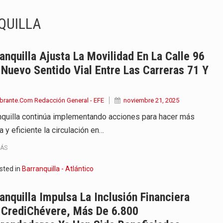
endrá funciones los días 6,…
QUILLA
ara recibir una nueva edición…
anizaciones que trabajan por…
anquilla Ajusta La Movilidad En La Calle 96
Nuevo Sentido Vial Entre Las Carreras 71 Y
ueva versión de su segundo…
en años de soledad de Gabriel…
brante.Com Redacción General - EFE
noviembre 21, 2025
nquilla continúa implementando acciones para hacer más
irigida por Dago García cuenta…
 y eficiente la circulación en…
y actriz presenta una nueva edición…
MÁS
 presentado en Bogotá con un…
sted in
Barranquilla - Atlántico
eva selección editorial para este…
anquilla Impulsa La Inclusión Financiera
 CrediChévere, Más De 6.800