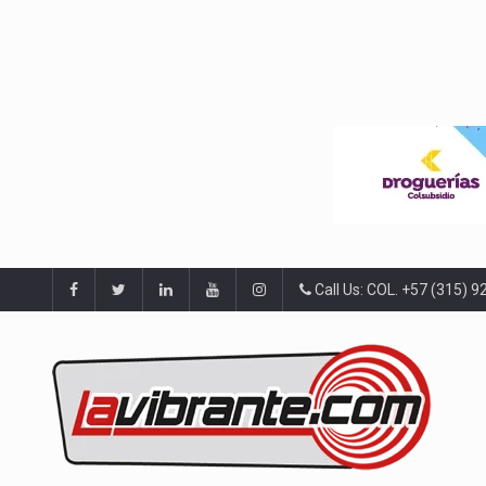
Call Us: COL. +57 (315) 