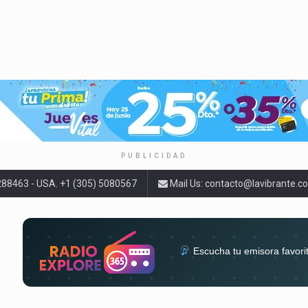
PUBLICIDAD
9288463 - USA. +1 (305) 5080567
Mail Us:
contacto@lavibrante.c
Escucha tu emisora favori
radios del mundo en un solo 
acompa