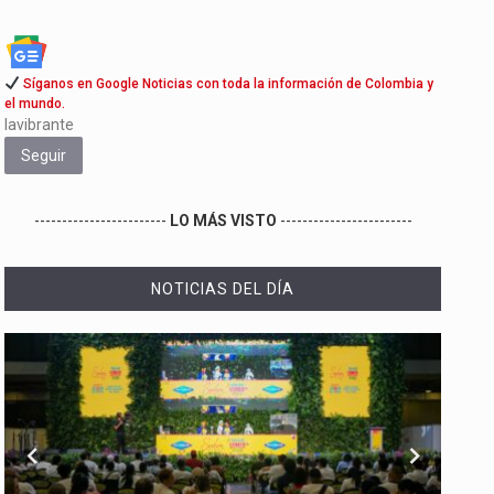
Síganos en Google Noticias con toda la información de Colombia y
el mundo.
lavibrante
Seguir
------------------------
LO MÁS VISTO
------------------------
NOTICIAS DEL DÍA