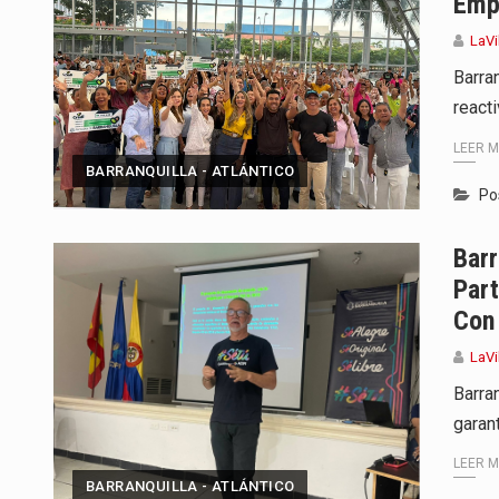
Emp
LaVi
Barra
react
LEER 
BARRANQUILLA - ATLÁNTICO
Po
Barr
Part
Con
LaVi
Barra
garan
LEER 
BARRANQUILLA - ATLÁNTICO