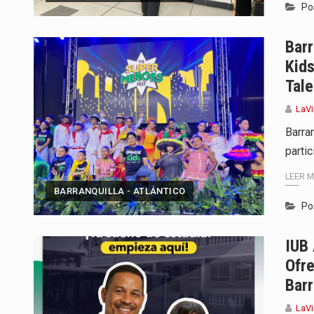
Po
Barr
Kids
Tale
LaVi
Barran
partic
LEER 
BARRANQUILLA - ATLÁNTICO
Po
IUB 
Ofre
Barr
LaVi