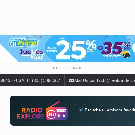
PUBLICIDAD
9288463 - USA. +1 (305) 5080567
Mail Us:
contacto@lavibrante.c
Escucha tu emisora favori
radios del mundo en un solo 
acompa