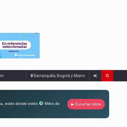
om
Barranquilla, Bogotá y Miami
ta, estés donde estés
Miles de
▶ Escuchar ahora
lugar
Conéctate al sonido que te
ña siempre