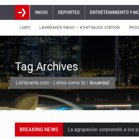
INICIO
DEPORTES
ENTRETENIMIENTO Y M
LGBTI
LAVIBRANTE RADIO – #1HIT MUSIC STATION
PRO
Tag Archives
LaVibrante.com - Latina como tú
/
Acuarda2
BREAKING NEWS
La agrupación sorprendió a los p