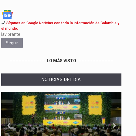
Síganos en Google Noticias con toda la información de Colombia y
el mundo.
lavibrante
Seguir
------------------------
LO MÁS VISTO
------------------------
NOTICIAS DEL DÍA