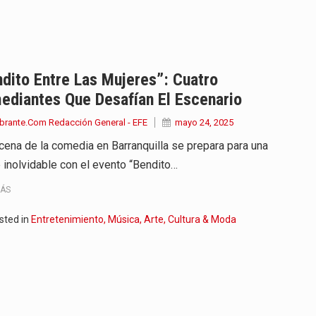
endrá funciones los días 6,…
ara recibir una nueva edición…
anizaciones que trabajan por…
dito Entre Las Mujeres”: Cuatro
ediantes Que Desafían El Escenario
ueva versión de su segundo…
brante.Com Redacción General - EFE
mayo 24, 2025
en años de soledad de Gabriel…
cena de la comedia en Barranquilla se prepara para una
 inolvidable con el evento “Bendito…
irigida por Dago García cuenta…
MÁS
y actriz presenta una nueva edición…
sted in
Entretenimiento, Música, Arte, Cultura & Moda
 presentado en Bogotá con un…
eva selección editorial para este…