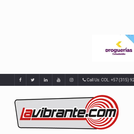
Call Us: COL. +57 (315) 