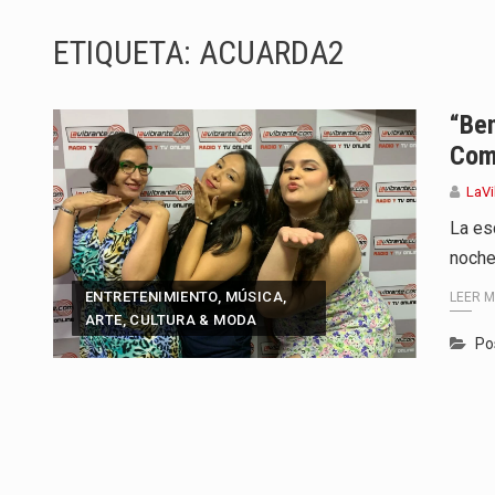
La producción original de TAVA t
ETIQUETA:
ACUARDA2
Barranquilla ya tiene todo listo p
La Red Pro, integrada por 14 org
“Ben
Com
El dúo bogotano presenta una n
LaVi
La colaboración, inspirada en Ci
La es
noche
La comedia romántica escrita y d
ENTRETENIMIENTO, MÚSICA,
LEER 
La poeta, cantante, compositora 
ARTE, CULTURA & MODA
Po
El nuevo sello discográfico fue
El Grupo Planeta presenta una nu