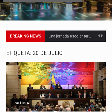
BREAKING NEWS
Una jornada escolar terminó en tragedia este viernes 7 de…
Luis Díaz cerró con buenas sensaciones su presentación en la…
ETIQUETA:
20 DE JULIO
El presidente Abelardo de la Espriella dejó claro que la…
Abelardo de la Espriella asumió este viernes 7 de agosto…
La llegada de Álvaro Uribe Vélez a la ceremonia de…
Con una salva de 21 cañonazos se cumplieron los honores…
POLÍTICA
El presidente electo Abelardo de la Espriella aseguró que durante…