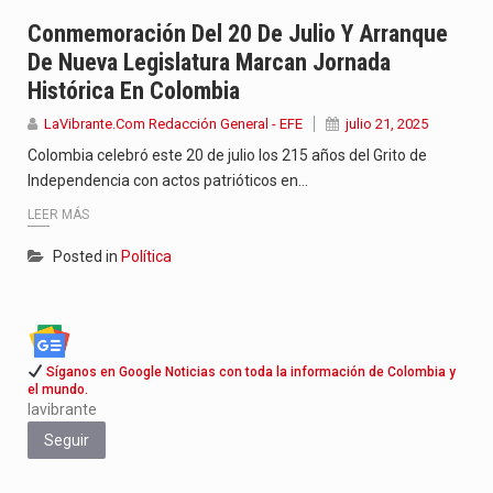
Con el inicio del gobierno de Abelardo de la Espriella,…
Conmemoración Del 20 De Julio Y Arranque
De Nueva Legislatura Marcan Jornada
Abelardo de la Espriella comenzó su Gobierno con uno de…
Histórica En Colombia
Las autoridades sanitarias de Francia y España mantienen bajo vigilancia…
LaVibrante.Com Redacción General - EFE
julio 21, 2025
Colombia celebró este 20 de julio los 215 años del Grito de
Independencia con actos patrióticos en…
LEER MÁS
Posted in
Política
Síganos en Google Noticias con toda la información de Colombia y
el mundo.
lavibrante
Seguir