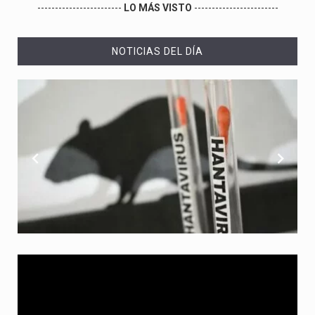
------------------------
LO MÁS VISTO
------------------------
NOTICIAS DEL DÍA