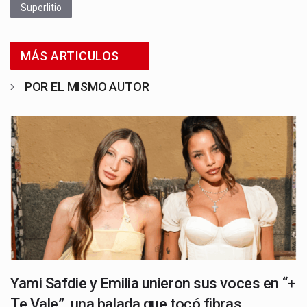
Superlitio
MÁS ARTICULOS
POR EL MISMO AUTOR
Yami Safdie y Emilia unieron sus voces en “+
Te Vale”, una balada que tocó fibras