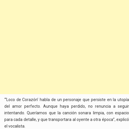
“‘Loco de Corazón’ habla de un personaje que persiste en la utopía
del amor perfecto. Aunque haya perdido, no renuncia a seguir
intentando. Queríamos que la canción sonara limpia, con espacio
para cada detalle, y que transportara al oyente a otra época”, explicó
el vocalista.