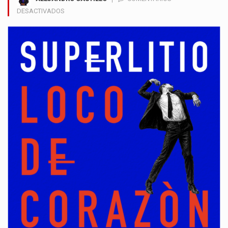
EN
DESACTIVADOS
SUPERLITIO
REGRESA
CON
“LOCO
DE
CORAZÓN”,
UN
NUEVO
ADELANTO
DE
SU
PRÓXIMO
DISCO