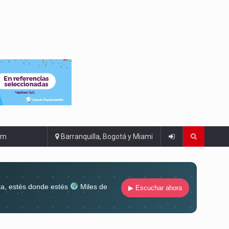
om
Barranquilla, Bogotá y Miami
ta, estés donde estés
Miles de
▶ Escuchar ahora
lugar
Conéctate al sonido que te
ña siempre