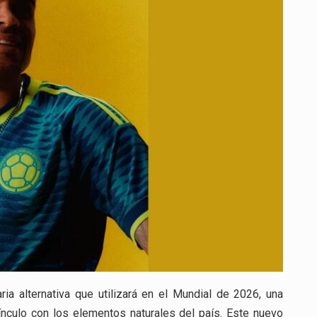
CAMISETA
ALTERNATIVA
PARA
EL
MUNDIAL
2026
INSPIRADA
EN
SUS
MARES
ia alternativa que utilizará en el Mundial de 2026, una
ínculo con los elementos naturales del país. Este nuevo