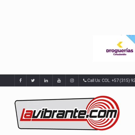
Call Us: COL. +57 (315) 