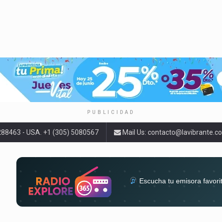
PUBLICIDAD
9288463 - USA. +1 (305) 5080567
Mail Us:
contacto@lavibrante.c
Escucha tu emisora favori
radios del mundo en un solo 
acompa