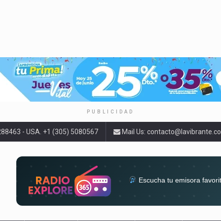
PUBLICIDAD
9288463 - USA. +1 (305) 5080567
Mail Us:
contacto@lavibrante.c
Escucha tu emisora favori
radios del mundo en un solo 
acompa