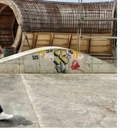
UNA
INVERSIÓN
HISTÓRICA
QUE
IMPULSA
EL
TURISMO
Y
DIGNIFICA
A
LOS
PESCADORES