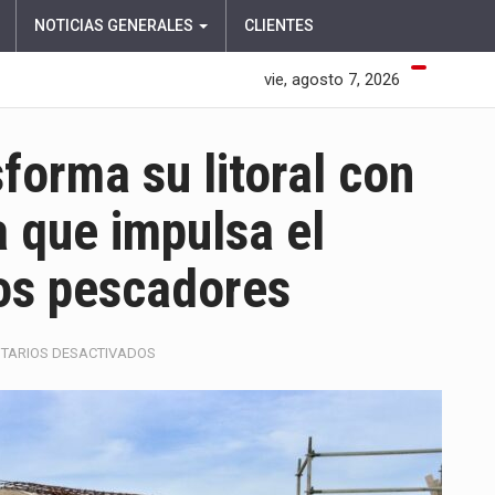
NOTICIAS GENERALES
CLIENTES
vie, agosto 7, 2026
forma su litoral con
a que impulsa el
los pescadores
EN
TARIOS DESACTIVADOS
PUERTO
COLOMBIA
TRANSFORMA
SU
LITORAL
CON