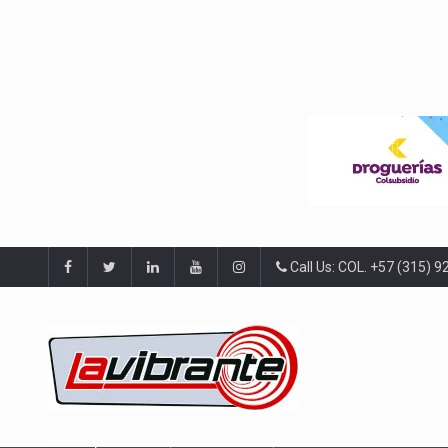
Call Us: COL. +57 (315) 