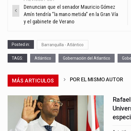
Post
Denuncian que el senador Mauricio Gómez
navigation
Amín tendría “la mano metida” en la Gran Vía
y el gabinete de Verano
Posted in:
Barranquilla - Atlántico
TAGS:
Atlántico
Gobernación del Atlantico
Gobe
POR EL MISMO AUTOR
MÁS ARTICULOS
Rafael
Univer
especi