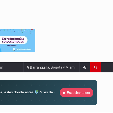
om
Barranquilla, Bogotá y Miami
ta, estés donde estés
Miles de
▶ Escuchar ahora
lugar
Conéctate al sonido que te
ña siempre