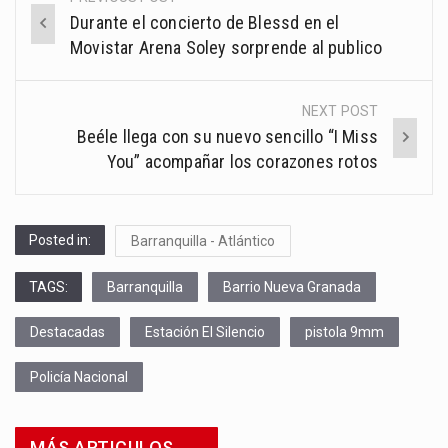
Post
Durante el concierto de Blessd en el
navigation
Movistar Arena Soley sorprende al publico
NEXT POST
Beéle llega con su nuevo sencillo “I Miss
You” acompañar los corazones rotos
Posted in:
Barranquilla - Atlántico
TAGS:
Barranquilla
Barrio Nueva Granada
Destacadas
Estación El Silencio
pistola 9mm
Policía Nacional
MÁS ARTICULOS