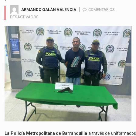
ARMANDO GALÁN VALENCIA
COMENTARIOS
EN
DESACTIVADOS
POLICÍA
CAPTURA
A
HOMBRE
EN
NUEVA
GRANADA
CON
ARMA
9MM
La Policía Metropolitana de Barranquilla
a través de uniformados