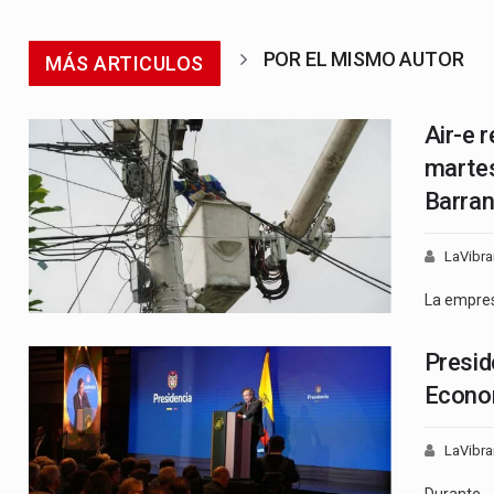
POR EL MISMO AUTOR
MÁS ARTICULOS
Air-e 
martes
Barran
LaVibra
La empre
Presid
Econom
LaVibra
Durante…