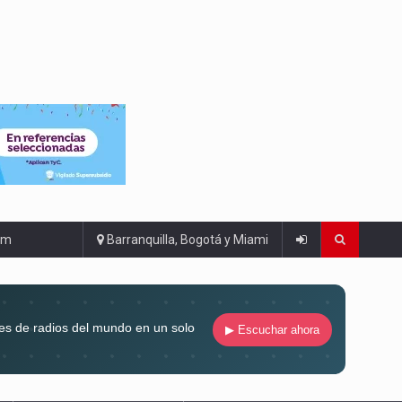
om
Barranquilla, Bogotá y Miami
es de radios del mundo en un solo
▶ Escuchar ahora
compaña siempre