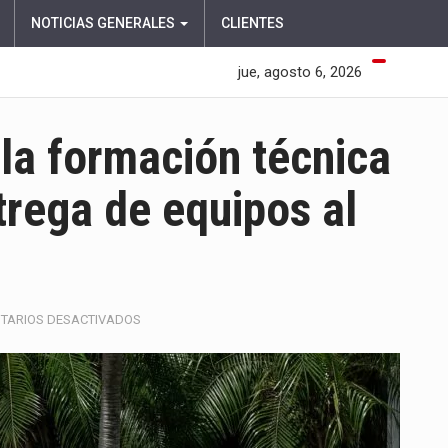
NOTICIAS GENERALES
CLIENTES
jue, agosto 6, 2026
la formación técnica
trega de equipos al
EN
TARIOS DESACTIVADOS
MONÓMEROS
FORTALECE
LA
FORMACIÓN
TÉCNICA
EN