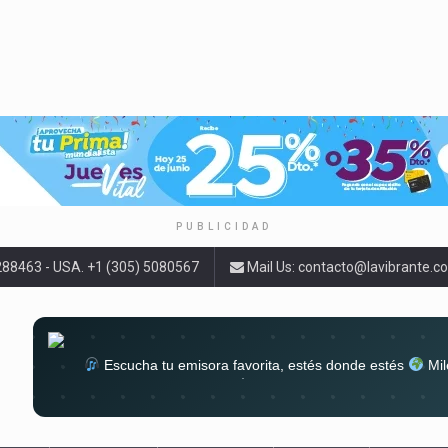
PUBLICIDAD
9288463 - USA. +1 (305) 5080567
Mail Us:
contacto@lavibrante.c
Escucha tu emisora favorita, estés donde estés
Mil
lugar
Conéctate al sonido que te a