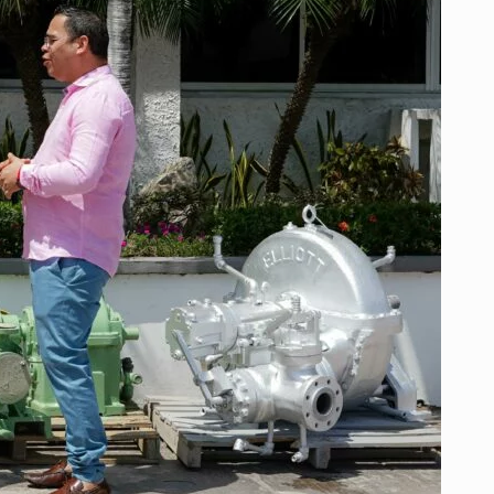
EL
ATLÁNTICO
CON
ENTREGA
DE
EQUIPOS
AL
SENA