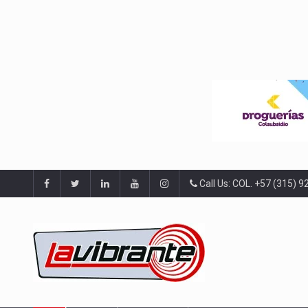
Call Us: COL. +57 (315) 