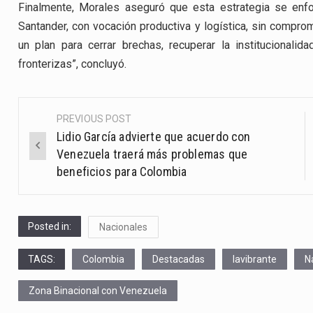
Finalmente, Morales aseguró que esta estrategia se enfo
Santander, con vocación productiva y logística, sin comprom
un plan para cerrar brechas, recuperar la institucional
fronterizas”, concluyó.
PREVIOUS POST
Post
Lidio García advierte que acuerdo con
navigation
Venezuela traerá más problemas que
beneficios para Colombia
Posted in:
Nacionales
TAGS:
Colombia
Destacadas
lavibrante
N
Zona Binacional con Venezuela