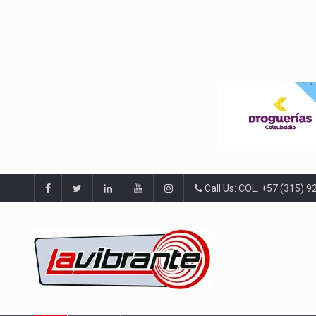
Call Us: COL. +57 (315) 