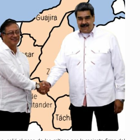
Y
DEFIENDE
ZONA
BINACIONAL
CON
VENEZUELA
COMO
APUESTA
PARA
TRANSFORMAR
TERRITORIOS
OLVIDADOS