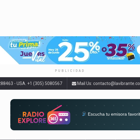
PUBLICIDAD
9288463 - USA. +1 (305) 5080567
Mail Us:
contacto@lavibrante.c
Escucha tu emisora favori
radios del mundo en un solo 
acompa