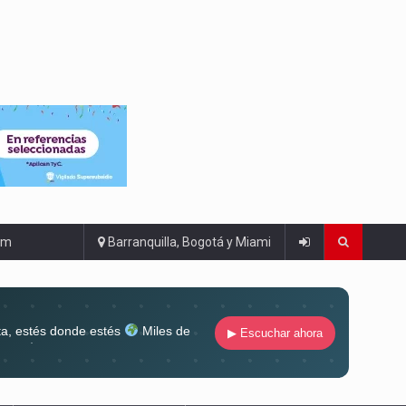
om
Barranquilla, Bogotá y Miami
ta, estés donde estés
Miles de
▶ Escuchar ahora
lugar
Conéctate al sonido que te
ña siempre