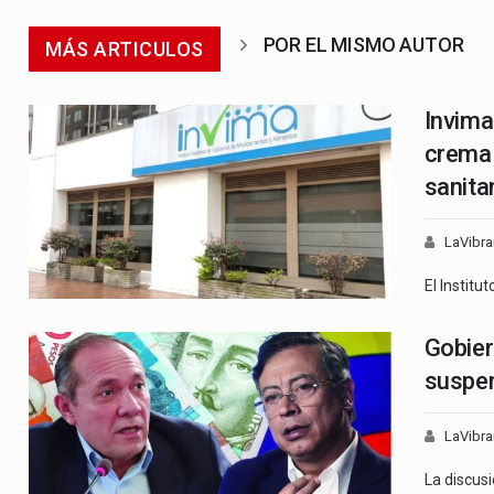
POR EL MISMO AUTOR
MÁS ARTICULOS
Invima
crema 
sanita
LaVibra
El Institu
Gobier
suspen
LaVibra
La discus